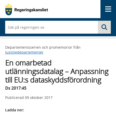
Me
När
Sö
du
börjar
skriva
så
Departementsserien och promemorior från
framträder
Justitiedepartementet
en
lista
En omarbetad
med
sökförslag
utlänningsdatalag – Anpassning
till EU:s dataskyddsförordning
Ds 2017:45
Publicerad
09 oktober 2017
Ladda ner: