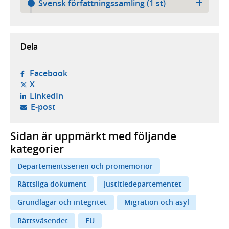
Svensk författningssamling (1 st)
Dela
- öppnas i ny flik, extern webbplats,
Facebook
- öppnas i ny flik, extern webbplats,
X
- öppnas i ny flik, extern webbplats,
LinkedIn
- öppnar din e-postklient,
E-post
Sidan är uppmärkt med följande
kategorier
Departementsserien och promemorior
Rättsliga dokument
Justitiedepartementet
Grundlagar och integritet
Migration och asyl
Rättsväsendet
EU