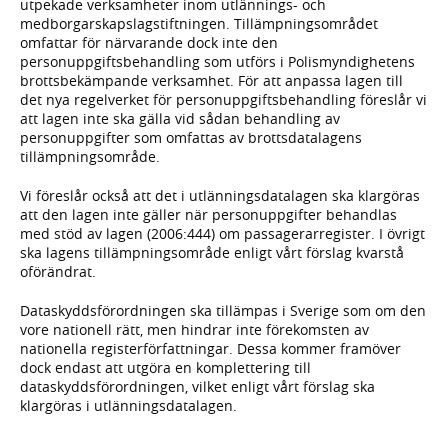
utpekade verksamheter inom utlännings- och
medborgarskapslagstiftningen. Tillämpningsområdet
omfattar för närvarande dock inte den
personuppgiftsbehandling som utförs i Polismyndighetens
brottsbekämpande verksamhet. För att anpassa lagen till
det nya regelverket för personuppgiftsbehandling föreslår vi
att lagen inte ska gälla vid sådan behandling av
personuppgifter som omfattas av brottsdatalagens
tillämpningsområde.
Vi föreslår också att det i utlänningsdatalagen ska klargöras
att den lagen inte gäller när personuppgifter behandlas
med stöd av lagen (2006:444) om passagerarregister. I övrigt
ska lagens tillämpningsområde enligt vårt förslag kvarstå
oförändrat.
Dataskyddsförordningen ska tillämpas i Sverige som om den
vore nationell rätt, men hindrar inte förekomsten av
nationella registerförfattningar. Dessa kommer framöver
dock endast att utgöra en komplettering till
dataskyddsförordningen, vilket enligt vårt förslag ska
klargöras i utlänningsdatalagen.