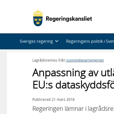
Huvudnavigering
Sveriges regering
Regeringens politik i Sve
Lagrådsremiss från
Justitiedepartementet
Anpassning av utl
EU:s dataskyddsf
Publicerad
21 mars 2018
Regeringen lämnar i lagrådsr