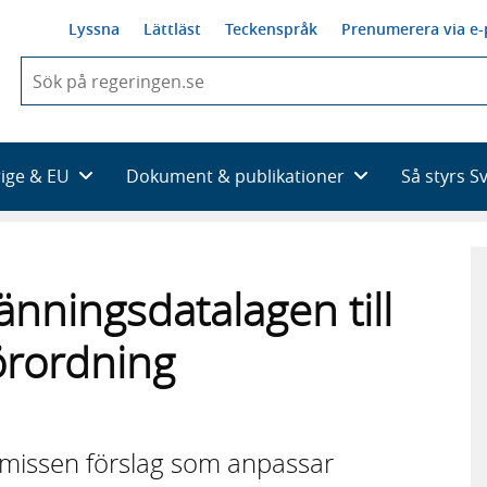
Lyssna
Lättläst
Teckenspråk
Prenumerera via e-
När
du
börjar
skriva
så
rige & EU
Dokument & publikationer
Så styrs S
framträder
en
lista
med
sökförslag
änningsdatalagen till
örordning
emissen förslag som anpassar