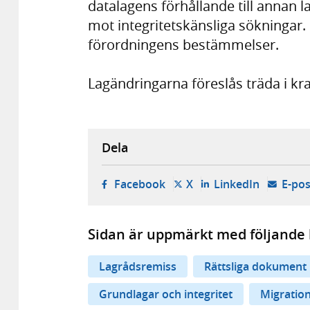
datalagens förhållande till annan 
mot integritetskänsliga sökningar.
förordningens bestämmelser.
Lagändringarna föreslås träda i kr
Dela
- öppnas i ny flik, extern w
- öppnas i ny flik, ext
- öppnas i
Facebook
X
LinkedIn
E-pos
Sidan är uppmärkt med följande 
Lagrådsremiss
Rättsliga dokument
Grundlagar och integritet
Migration