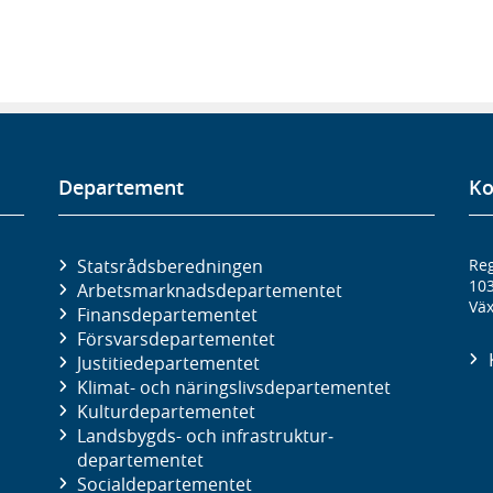
Departement
Ko
Statsrådsberedningen
Reg
10
Arbetsmarknads­departementet
Väx
Finans­departementet
Försvars­departementet
Justitie­departementet
Klimat- och näringslivs­departementet
Kultur­departementet
Landsbygds- och infrastruktur­
departementet
Social­departementet