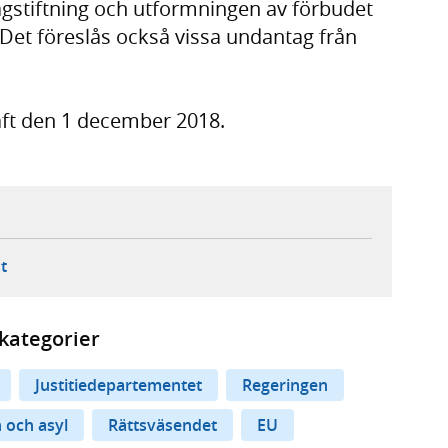
lagstiftning och utformningen av förbudet
 Det föreslås också vissa undantag från
aft den 1 december 2018.
ebbplats,
ern webbplats,
 ny flik, extern webbplats,
- öppnar din e-postklient,
t
kategorier
Justitiedepartementet
Regeringen
 och asyl
Rättsväsendet
EU