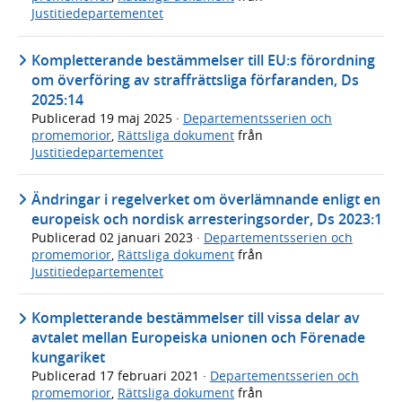
Justitiedepartementet
Kompletterande bestämmelser till EU:s förordning
om överföring av straffrättsliga förfaranden, Ds
2025:14
Publicerad
19 maj 2025
·
Departementsserien och
promemorior
,
Rättsliga dokument
från
Justitiedepartementet
Ändringar i regel­verket om över­läm­nande enligt en
euro­peisk och nordisk arresterings­order, Ds 2023:1
Publicerad
02 januari 2023
·
Departementsserien och
promemorior
,
Rättsliga dokument
från
Justitiedepartementet
Kompletterande bestämmelser till vissa delar av
avtalet mellan Europeiska unionen och Förenade
kungariket
Publicerad
17 februari 2021
·
Departementsserien och
promemorior
,
Rättsliga dokument
från