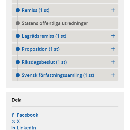
Remiss (1 st)
Statens offentliga utredningar
Lagrådsremiss (1 st)
Proposition (1 st)
Riksdagsbeslut (1 st)
Svensk författningssamling (1 st)
Dela
- öppnas i ny flik, extern webbplats,
Facebook
- öppnas i ny flik, extern webbplats,
X
- öppnas i ny flik, extern webbplats,
LinkedIn