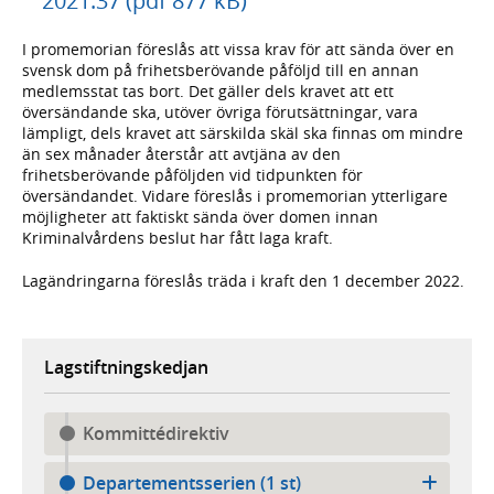
2021:37 (pdf 877 kB)
I promemorian föreslås att vissa krav för att sända över en
svensk dom på frihetsberövande påföljd till en annan
medlemsstat tas bort. Det gäller dels kravet att ett
översändande ska, utöver övriga förutsättningar, vara
lämpligt, dels kravet att särskilda skäl ska finnas om mindre
än sex månader återstår att avtjäna av den
frihetsberövande påföljden vid tidpunkten för
översändandet. Vidare föreslås i promemorian ytterligare
möjligheter att faktiskt sända över domen innan
Kriminalvårdens beslut har fått laga kraft.
Lagändringarna föreslås träda i kraft den 1 december 2022.
Lagstiftningskedjan
Kommittédirektiv
Departementsserien (1 st)