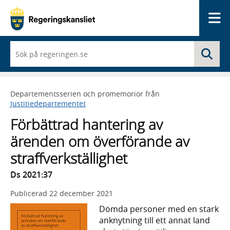
Me
När
Sö
du
börjar
skriva
så
Departementsserien och promemorior från
framträder
Justitiedepartementet
en
lista
Förbättrad hantering av
med
sökförslag
ärenden om överförande av
straffverkställighet
Ds 2021:37
Publicerad
22 december 2021
Dömda personer med en stark
anknytning till ett annat land