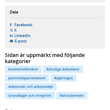
Dela
- öppnas i ny flik, extern webbplats,
Facebook
- öppnas i ny flik, extern webbplats,
X
- öppnas i ny flik, extern webbplats,
LinkedIn
- öppnar din e-postklient,
E-post
Sidan är uppmärkt med följande
kategorier
Kommittédirektiv
Rättsliga dokument
Justitiedepartementet
Regeringen
Arbetsrätt och arbetsmiljö
Grundlagar och integritet
Rättsväsendet