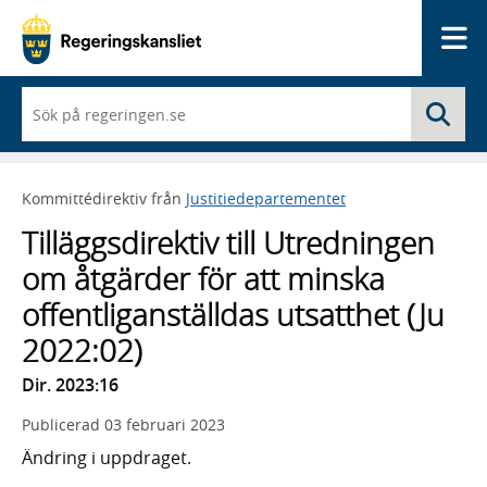
Me
När
Sö
du
börjar
skriva
så
Kommittédirektiv från
Justitiedepartementet
framträder
en
Tilläggsdirektiv till Utredningen
lista
med
om åtgärder för att minska
sökförslag
offentliganställdas utsatthet (Ju
2022:02)
Dir. 2023:16
Publicerad
03 februari 2023
Ändring i uppdraget.