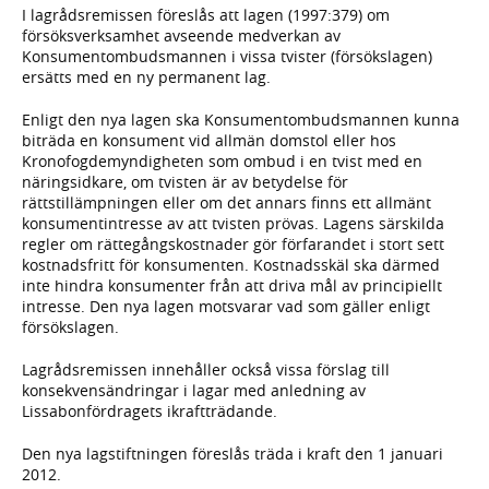
I lagrådsremissen föreslås att lagen (1997:379) om
försöksverksamhet avseende medverkan av
Konsumentombudsmannen i vissa tvister (försökslagen)
ersätts med en ny permanent lag.
Enligt den nya lagen ska Konsumentombudsmannen kunna
biträda en konsument vid allmän domstol eller hos
Kronofogdemyndigheten som ombud i en tvist med en
näringsidkare, om tvisten är av betydelse för
rättstillämpningen eller om det annars finns ett allmänt
konsumentintresse av att tvisten prövas. Lagens särskilda
regler om rättegångskostnader gör förfarandet i stort sett
kostnadsfritt för konsumenten. Kostnadsskäl ska därmed
inte hindra konsumenter från att driva mål av principiellt
intresse. Den nya lagen motsvarar vad som gäller enligt
försökslagen.
Lagrådsremissen innehåller också vissa förslag till
konsekvensändringar i lagar med anledning av
Lissabonfördragets ikraftträdande.
Den nya lagstiftningen föreslås träda i kraft den 1 januari
2012.