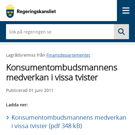
Me
När
Sö
du
börjar
skriva
så
Lagrådsremiss från
Finansdepartementet
framträder
en
Konsumentombudsmannens
lista
med
medverkan i vissa tvister
sökförslag
Publicerad
01 juni 2011
Ladda ner:
Konsumentombudsmannens medverkan
i vissa tvister (pdf 348 kB)