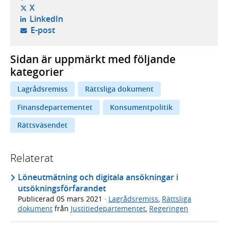
- öppnas i ny flik, extern webbplats,
X
- öppnas i ny flik, extern webbplats,
LinkedIn
- öppnar din e-postklient,
E-post
Sidan är uppmärkt med följande
kategorier
Lagrådsremiss
Rättsliga dokument
Finansdepartementet
Konsumentpolitik
Rättsväsendet
Relaterat
Löneutmätning och digitala ansökningar i
utsökningsförfarandet
Publicerad
05 mars 2021
·
Lagrådsremiss
,
Rättsliga
dokument
från
Justitiedepartementet
,
Regeringen