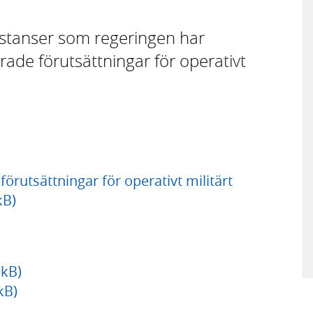
 instanser som regeringen har
ade förutsättningar för operativt
örutsättningar för operativt militärt
kB)
 kB)
kB)