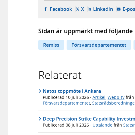
- öppnas i ny flik, extern w
- öppnas i ny flik, ext
- öppnas i
Facebook
X
LinkedIn
E-pos
Sidan är uppmärkt med följande 
Remiss
Försvarsdepartementet
Relaterat
Natos toppmöte i Ankara
Publicerad
10 juli 2026
·
Artikel
,
Webb-tv
frå
Försvarsdepartementet
,
Statsrådsberedning
Deep Precision Strike Capability Investme
Publicerad
08 juli 2026
·
Uttalande
från
Stats