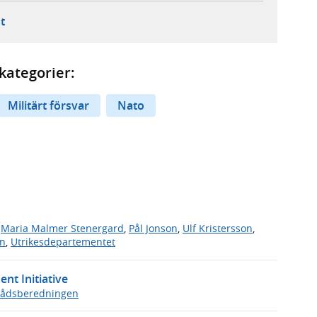
ebbplats,
ern webbplats,
 ny flik, extern webbplats,
- öppnar din e-postklient,
t
kategorier:
Militärt försvar
Nato
n
Maria Malmer Stenergard
,
Pål Jonson
,
Ulf Kristersson
,
en
,
Utrikesdepartementet
nt Initiative
rådsberedningen