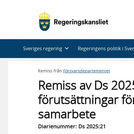
Huvudnavigering
Sveriges regering
Regeringens politik i Sve
Remiss från
Försvarsdepartementet
Remiss av Ds 202
förutsättningar för
samarbete
Diarienummer: Ds 2025:21