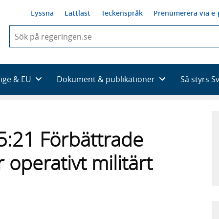
Lyssna
Lättläst
Teckenspråk
Prenumerera via e-
När
du
börjar
skriva
så
rige & EU
Dokument & publikationer
Så styrs S
framträder
en
lista
med
sökförslag
5:21 Förbättrade
 operativt militärt