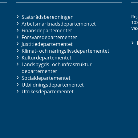
Statsrådsberedningen
Reg
10
Arbetsmarknads­departementet
Väx
Finans­departementet
Försvars­departementet
Justitie­departementet
Klimat- och näringslivs­departementet
Kultur­departementet
Landsbygds- och infrastruktur­
departementet
Social­departementet
Utbildnings­departementet
Utrikes­departementet