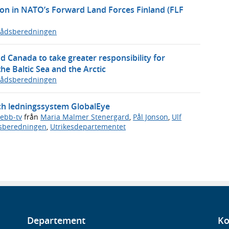
ion in NATO’s Forward Land Forces Finland (FLF
rådsberedningen
 Canada to take greater responsibility for
the Baltic Sea and the Arctic
rådsberedningen
och ledningssystem GlobalEye
ebb-tv
från
Maria Malmer Stenergard
,
Pål Jonson
,
Ulf
dsberedningen
,
Utrikesdepartementet
Departement
Ko