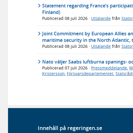
Statement regarding France’s participat
Finland)
Publicerad
08 juli 2026
·
Uttalande
från
Stats
Joint Commitment by European Allies and
maritime security in the North Atlantic, 
Publicerad
08 juli 2026
·
Uttalande
från
Stats
Nato väljer Saabs luftburna spanings- 
Publicerad
07 juli 2026
·
Pressmeddelande
,
W
Kristersson
,
Försvarsdepartementet
,
Statsrå
Innehåll på regeringen.se