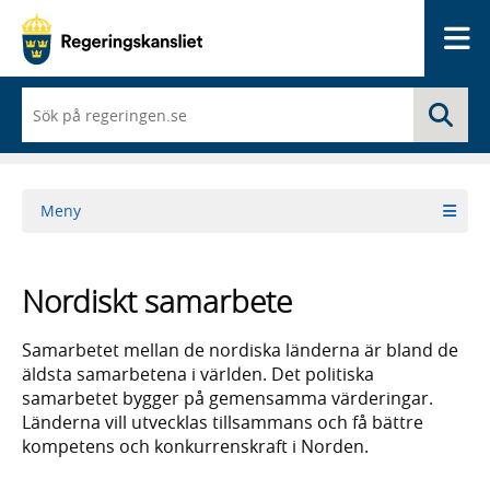
Me
När
Sö
du
börjar
skriva
så
framträder
Meny
en
lista
med
sökförslag
Nordiskt samarbete
Samarbetet mellan de nordiska länderna är bland de
äldsta samarbetena i världen. Det politiska
samarbetet bygger på gemensamma värderingar.
Länderna vill utvecklas tillsammans och få bättre
kompetens och konkurrenskraft i Norden.