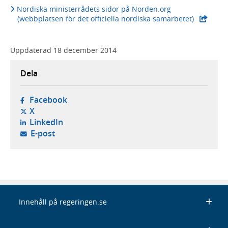
Nordiska ministerrådets sidor på Norden.org
(webbplatsen för det officiella nordiska samarbetet)
Uppdaterad
18 december 2014
Dela
- öppnas i ny flik, extern webbplats,
Facebook
- öppnas i ny flik, extern webbplats,
X
- öppnas i ny flik, extern webbplats,
LinkedIn
- öppnar din e-postklient,
E-post
Innehåll på regeringen.se