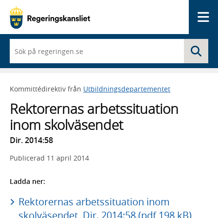
Me
När
Sö
du
börjar
skriva
så
Kommittédirektiv från
Utbildningsdepartementet
framträder
en
Rektorernas arbetssituation
lista
med
inom skolväsendet
sökförslag
Dir. 2014:58
Publicerad
11 april 2014
Ladda ner:
Rektorernas arbetssituation inom
skolväsendet, Dir. 2014:58 (pdf 198 kB)