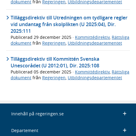
dokument
från
Regeringen
,
Utbildningsdepartementet
Tilläggsdirektiv till Utredningen om tydligare regler
vid undantag från skolplikten (U 2025:04), Dir.
2025:111
Publicerad
29 december 2025
·
Kommittédirektiv
,
Rättsliga
dokument
från
Regeringen
,
Utbildningsdepartementet
Tilläggsdirektiv till Kommittén Svenska
Unescorådet (U 2012:01), Dir. 2025:108
Publicerad
05 december 2025
·
Kommittédirektiv
,
Rättsliga
dokument
från
Regeringen
,
Utbildningsdepartementet
Innehåll på regeringen.se
Departement