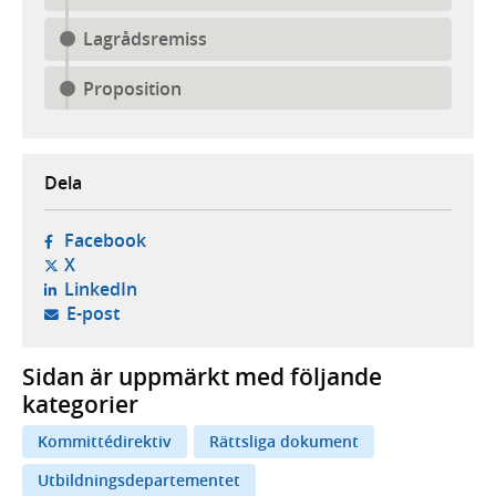
Lagrådsremiss
Proposition
Dela
- öppnas i ny flik, extern webbplats,
Facebook
- öppnas i ny flik, extern webbplats,
X
- öppnas i ny flik, extern webbplats,
LinkedIn
- öppnar din e-postklient,
E-post
Sidan är uppmärkt med följande
kategorier
Kommittédirektiv
Rättsliga dokument
Utbildningsdepartementet