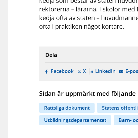
kedja som består av staten-huvu
rektorerna – lärarna. I skolor me
kedja ofta av staten – huvudmannen 
ofta i praktiken något kortare.
Dela
- öppnas i ny flik, extern w
- öppnas i ny flik, ext
- öppnas i
Facebook
X
LinkedIn
E-pos
Sidan är uppmärkt med följande 
Rättsliga dokument
Statens offentl
Utbildningsdepartementet
Barn- o