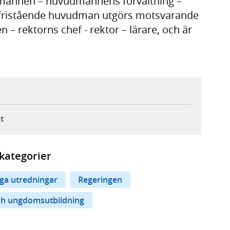
dmannen – huvudmannens förvaltning –
d fristående huvudman utgörs motsvarande
– rektorns chef - rektor – lärare, och är
ebbplats,
ern webbplats,
 ny flik, extern webbplats,
- öppnar din e-postklient,
t
kategorier
iga utredningar
Regeringen
ch ungdomsutbildning