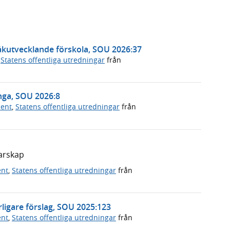
råkutvecklande förskola, SOU 2026:37
,
Statens offentliga utredningar
från
nga, SOU 2026:8
ment
,
Statens offentliga utredningar
från
darskap
ent
,
Statens offentliga utredningar
från
erligare förslag, SOU 2025:123
ent
,
Statens offentliga utredningar
från