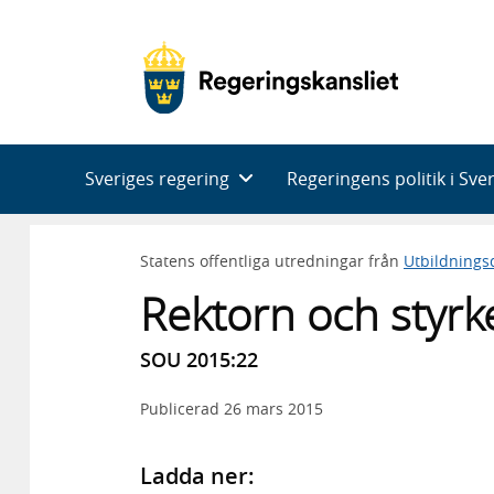
Huvudnavigering
Sveriges regering
Regeringens politik i Sve
Statens offentliga utredningar från
Utbildning
Rektorn och styrk
SOU 2015:22
Publicerad
26 mars 2015
Ladda ner: