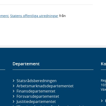
ument
,
Statens offentliga utredningar
från
Departement
Ko
Statsrådsberedningen
Reg
10
Arbetsmarknads­departementet
Väx
Finans­departementet
Försvars­departementet
Justitie­departementet