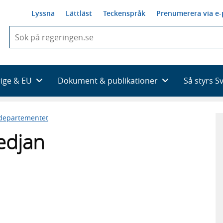
Lyssna
Lättläst
Teckenspråk
Prenumerera via e-
När
du
börjar
skriva
så
rige & EU
Dokument & publikationer
Så styrs S
framträder
en
lista
sdepartementet
med
sökförslag
edjan