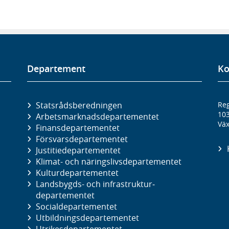
Departement
Ko
Statsrådsberedningen
Reg
10
Arbetsmarknads­departementet
Väx
Finans­departementet
Försvars­departementet
Justitie­departementet
Klimat- och näringslivs­departementet
Kultur­departementet
Landsbygds- och infrastruktur­
departementet
Social­departementet
Utbildnings­departementet