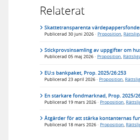
Relaterat
Skattetransparenta värdepappersfonder f
Publicerad
30 juni 2026
·
Proposition
,
Rättsli
Stickprovsinsamling av uppgifter om hus
Publicerad
05 maj 2026
·
Proposition
,
Rättsli
EU:s bankpaket, Prop. 2025/26:253
Publicerad
23 april 2026
·
Proposition
,
Rättsl
En starkare fondmarknad, Prop. 2025/2
Publicerad
19 mars 2026
·
Proposition
,
Rättsl
Åtgärder för att stärka kontanternas fu
Publicerad
18 mars 2026
·
Proposition
,
Rättsl