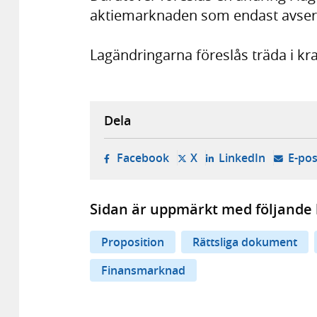
aktiemarknaden som endast avser r
Lagändringarna föreslås träda i kr
Dela
- öppnas i ny flik, extern w
- öppnas i ny flik, ext
- öppnas i
Facebook
X
LinkedIn
E-pos
Sidan är uppmärkt med följande 
Proposition
Rättsliga dokument
Finansmarknad