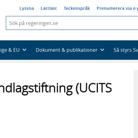
Lyssna
Lättläst
Teckenspråk
Prenumerera via e-
När
du
börjar
skriva
så
rige & EU
Dokument & publikationer
Så styrs S
framträder
en
lista
med
sökförslag
dlagstiftning (UCITS