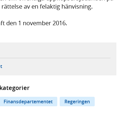
ättelse av en felaktig hänvisning.
aft den 1 november 2016.
ebbplats,
ern webbplats,
 ny flik, extern webbplats,
- öppnar din e-postklient,
t
kategorier
Finansdepartementet
Regeringen