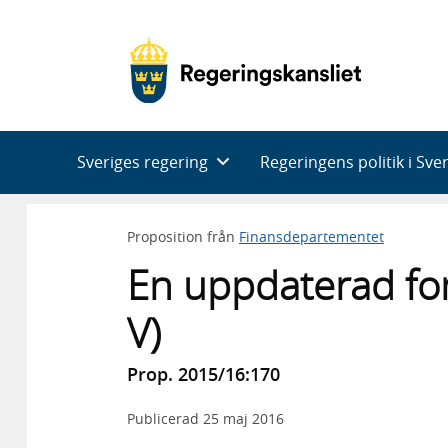
Huvudnavigering
Sveriges regering
Regeringens politik i Sve
Proposition från
Finansdepartementet
En uppdaterad fon
V)
Prop. 2015/16:170
Publicerad
25 maj 2016