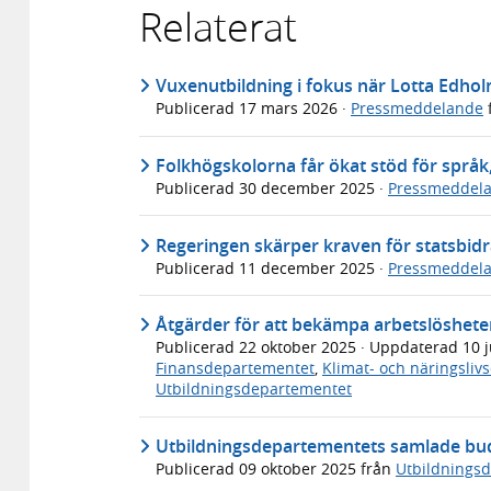
Relaterat
Vuxenutbildning i fokus när Lotta Edho
Publicerad
17 mars 2026
·
Pressmeddelande
Folkhögskolorna får ökat stöd för språk,
Publicerad
30 december 2025
·
Pressmeddel
Regeringen skärper kraven för statsbidra
Publicerad
11 december 2025
·
Pressmeddel
Åtgärder för att bekämpa arbetslöshete
Publicerad
22 oktober 2025
· Uppdaterad
10 
Finansdepartementet
,
Klimat- och näringsli
Utbildningsdepartementet
Utbildningsdepartementets samlade bu
Publicerad
09 oktober 2025
från
Utbildnings