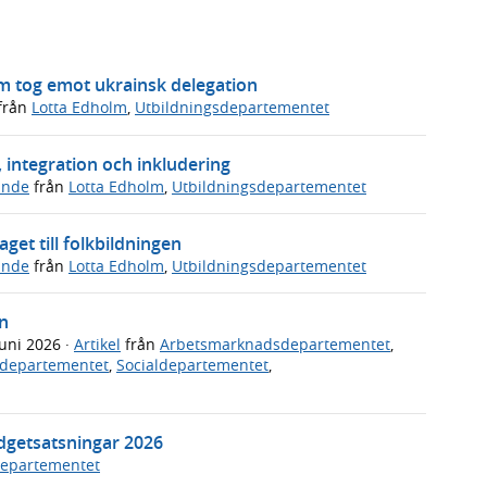
lm tog emot ukrainsk delegation
från
Lotta Edholm
,
Utbildningsdepartementet
 integration och inkludering
ande
från
Lotta Edholm
,
Utbildningsdepartementet
get till folkbildningen
ande
från
Lotta Edholm
,
Utbildningsdepartementet
n
juni 2026
·
Artikel
från
Arbetsmarknadsdepartementet
,
vsdepartementet
,
Socialdepartementet
,
dgetsatsningar 2026
departementet