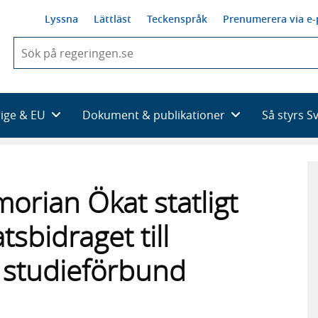
Lyssna
Lättläst
Teckenspråk
Prenumerera via e-
När
du
börjar
skriva
så
rige & EU
Dokument & publikationer
Så styrs S
framträder
en
lista
med
sökförslag
rian Ökat statligt
tsbidraget till
 studieförbund