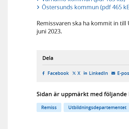
Östersunds kommun (pdf 465 kB
Remissvaren ska ha kommit in till
juni 2023.
Dela
- öppnas i ny flik, extern w
- öppnas i ny flik, ext
- öppnas i
Facebook
X
LinkedIn
E-pos
Sidan är uppmärkt med följande 
Remiss
Utbildningsdepartementet