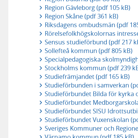
Region Gävleborg (pdf 105 kB)
Region Skåne (pdf 361 kB)
Riksdagens ombudsmän (pdf 185
Rörelsefolkhögskolornas intresse
Sensus studieförbund (pdf 217 k
Sollefteå kommun (pdf 805 kB)
Specialpedagogiska skolmyndigh
Stockholms kommun (pdf 239 k
Studiefrämjandet (pdf 165 kB)
Studieförbunden i samverkan (pd
Studieförbundet Bilda för kyrka 
Studieförbundet Medborgarskola
Studieförbundet SISU Idrottsutbi
Studieförbundet Vuxenskolan (pd
Sveriges Kommuner och Regioner
Värnamo kommun (pdf 185 kB)