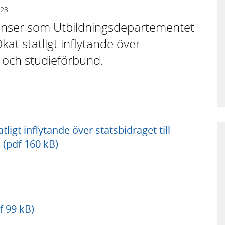
023
stanser som Utbildningsdepartementet
at statligt inflytande över
r och studieförbund.
gt inflytande över statsbidraget till
 (pdf 160 kB)
f 99 kB)