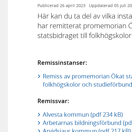
Publicerad
26 april 2023
Uppdaterad
05 juli 2
Här kan du ta del av vilka in
har remitterat promemorian Ök
statsbidraget till folkhögskolo
Remissinstanser:
Remiss av promemorian Ökat statli
folkhögskolor och studieförbund
Remissvar:
Alvesta kommun (pdf 234 kB)
Arbetarnas bildningsförbund (pd
Arvidsjaur kommun (pdf 217 kB)