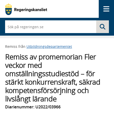
Me
När
Sö
du
börjar
skriva
så
Remiss från
Utbildningsdepartementet
framträder
en
Remiss av promemorian Fler
lista
med
veckor med
sökförslag
omställningsstudiestöd – för
stärkt konkurrenskraft, säkrad
kompetensförsörjning och
livslångt lärande
Diarienummer: U2022/03966