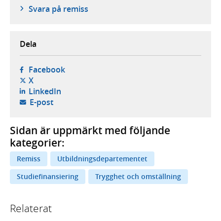
Svara på remiss
Dela
- öppnas i ny flik, extern webbplats,
Facebook
- öppnas i ny flik, extern webbplats,
X
- öppnas i ny flik, extern webbplats,
LinkedIn
- öppnar din e-postklient,
E-post
Sidan är uppmärkt med följande
kategorier:
Remiss
Utbildningsdepartementet
Studiefinansiering
Trygghet och omställning
Relaterat