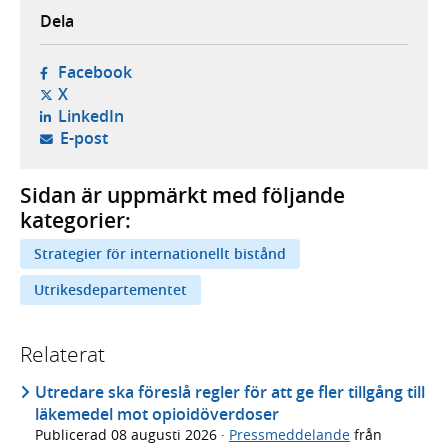
Dela
- öppnas i ny flik, extern webbplats,
Facebook
- öppnas i ny flik, extern webbplats,
X
- öppnas i ny flik, extern webbplats,
LinkedIn
- öppnar din e-postklient,
E-post
Sidan är uppmärkt med följande
kategorier:
Strategier för internationellt bistånd
Utrikesdepartementet
Relaterat
Utredare ska föreslå regler för att ge fler tillgång till
läkemedel mot opioidöverdoser
Publicerad
08 augusti 2026
·
Pressmeddelande
från