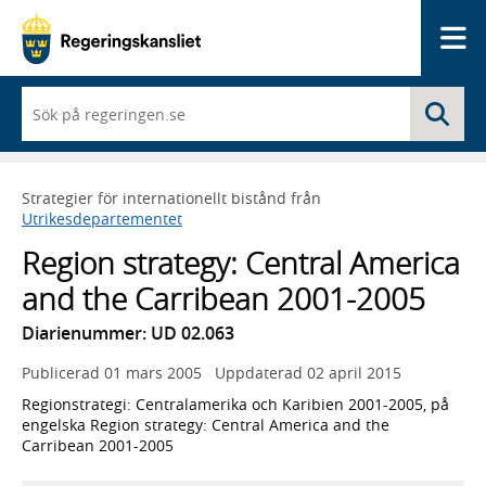
Me
När
Sö
du
börjar
skriva
så
Strategier för internationellt bistånd från
framträder
Utrikesdepartementet
en
lista
Region strategy: Central America
med
sökförslag
and the Carribean 2001-2005
Diarienummer: UD 02.063
Publicerad
01 mars 2005
Uppdaterad
02 april 2015
Regionstrategi: Centralamerika och Karibien 2001-2005, på
engelska Region strategy: Central America and the
Carribean 2001-2005