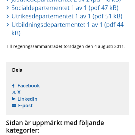
Socialdepartementet 1 av 1 (pdf 47 kB)
Utrikesdepartementet 1 av 1 (pdf 51 kB)
Utbildningsdepartementet 1 av 1 (pdf 44
kB)
Till regeringssammanträdet torsdagen den 4 augusti 2011.
Dela
- öppnas i ny flik, extern webbplats,
Facebook
- öppnas i ny flik, extern webbplats,
X
- öppnas i ny flik, extern webbplats,
LinkedIn
- öppnar din e-postklient,
E-post
Sidan är uppmärkt med följande
kategorier: