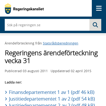
Me
När
Sö
du
börjar
skriva
så
Ärendeförteckning från
Statsrådsberedningen
framträder
en
Regeringens ärendeförteckning
lista
med
vecka 31
sökförslag
Publicerad
03 augusti 2011
Uppdaterad
02 april 2015
Ladda ner:
Finansdepartementet 1 av 1 (pdf 46 kB)
Justitiedepartementet 1 av 2 (pdf 54 kB)
Justitiedepartementet 2 av 2 (pdf 48 kB)