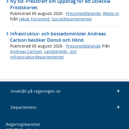
Ny tid: Pressträff om uppdrag för att utveckla
Fritidskortet
Publicerad
05 augusti 2026
·
Pressmeddelande
,
Webb-tv
från
Jakob Forssmed
,
Socialdepartementet
Infrastruktur- och bostadsminister Andreas
Carlson besöker Donsö och Hönö
Publicerad
05 augusti 2026
·
Pressmeddelande
från
Andreas Carlson
,
Landsbygds- och
infrastrukturdepartementet
Innehåll på regeringen.se
Departement
Regeringskansliet