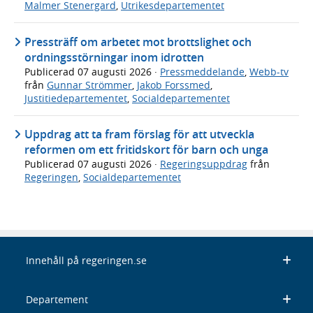
Malmer Stenergard
,
Utrikesdepartementet
Pressträff om arbetet mot brottslighet och
ordningsstörningar inom idrotten
Publicerad
07 augusti 2026
·
Pressmeddelande
,
Webb-tv
från
Gunnar Strömmer
,
Jakob Forssmed
,
Justitiedepartementet
,
Socialdepartementet
Uppdrag att ta fram förslag för att utveckla
reformen om ett fritidskort för barn och unga
Publicerad
07 augusti 2026
·
Regeringsuppdrag
från
Regeringen
,
Socialdepartementet
Innehåll på regeringen.se
Departement