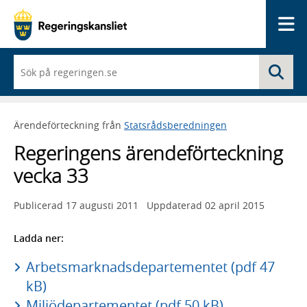
Me
När
Sö
du
börjar
skriva
så
Ärendeförteckning från
Statsrådsberedningen
framträder
en
Regeringens ärendeförteckning
lista
med
vecka 33
sökförslag
Publicerad
17 augusti 2011
Uppdaterad
02 april 2015
Ladda ner:
Arbetsmarknadsdepartementet (pdf 47
kB)
Miljödepartementet (pdf 50 kB)