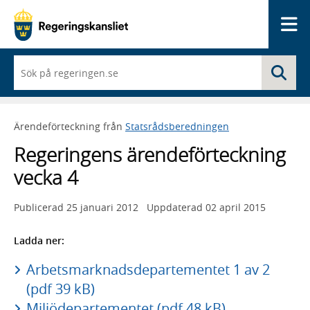
Me
När
Sö
du
börjar
skriva
så
Ärendeförteckning från
Statsrådsberedningen
framträder
en
Regeringens ärendeförteckning
lista
med
vecka 4
sökförslag
Publicerad
25 januari 2012
Uppdaterad
02 april 2015
Ladda ner:
Arbetsmarknadsdepartementet 1 av 2
(pdf 39 kB)
Miljödepartementet (pdf 48 kB)