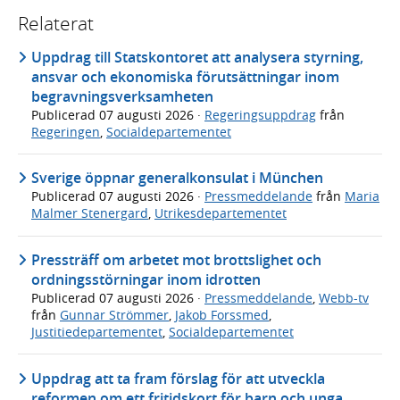
Relaterat
Uppdrag till Statskontoret att analysera styrning,
ansvar och ekonomiska förutsättningar inom
begravningsverksamheten
Publicerad
07 augusti 2026
·
Regeringsuppdrag
från
Regeringen
,
Socialdepartementet
Sverige öppnar generalkonsulat i München
Publicerad
07 augusti 2026
·
Pressmeddelande
från
Maria
Malmer Stenergard
,
Utrikesdepartementet
Pressträff om arbetet mot brottslighet och
ordningsstörningar inom idrotten
Publicerad
07 augusti 2026
·
Pressmeddelande
,
Webb-tv
från
Gunnar Strömmer
,
Jakob Forssmed
,
Justitiedepartementet
,
Socialdepartementet
Uppdrag att ta fram förslag för att utveckla
reformen om ett fritidskort för barn och unga