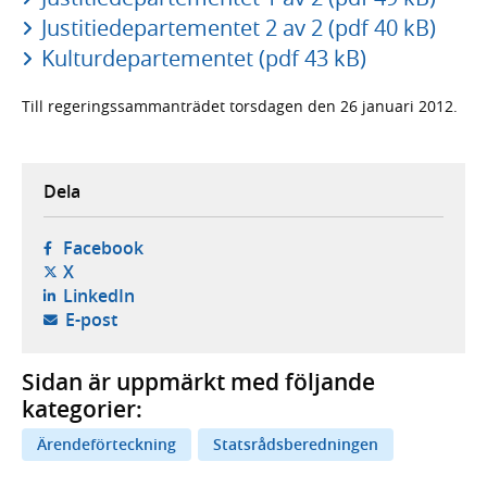
Justitiedepartementet 2 av 2 (pdf 40 kB)
Kulturdepartementet (pdf 43 kB)
Till regeringssammanträdet torsdagen den 26 januari 2012.
Dela
- öppnas i ny flik, extern webbplats,
Facebook
- öppnas i ny flik, extern webbplats,
X
- öppnas i ny flik, extern webbplats,
LinkedIn
- öppnar din e-postklient,
E-post
Sidan är uppmärkt med följande
kategorier:
Ärendeförteckning
Statsrådsberedningen