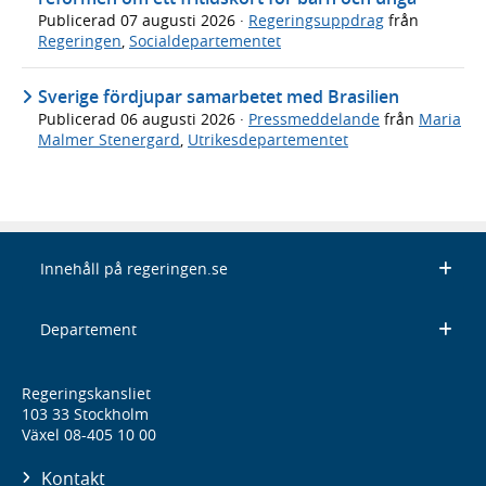
Publicerad
07 augusti 2026
·
Regeringsuppdrag
från
Regeringen
,
Socialdepartementet
Sverige fördjupar samarbetet med Brasilien
Publicerad
06 augusti 2026
·
Pressmeddelande
från
Maria
Malmer Stenergard
,
Utrikesdepartementet
Innehåll på regeringen.se
Departement
Regeringskansliet
103 33 Stockholm
Växel 08-405 10 00
Kontakt