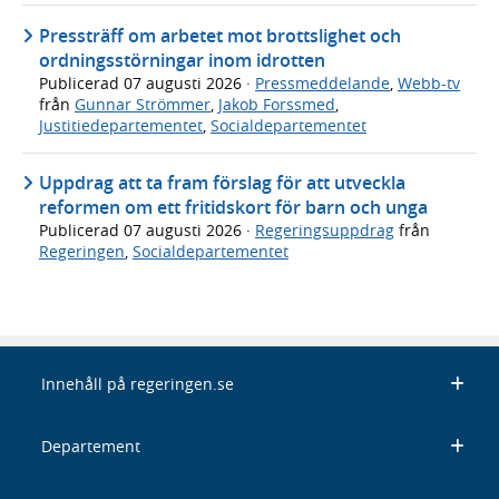
Pressträff om arbetet mot brottslighet och
ordningsstörningar inom idrotten
Publicerad
07 augusti 2026
·
Pressmeddelande
,
Webb-tv
från
Gunnar Strömmer
,
Jakob Forssmed
,
Justitiedepartementet
,
Socialdepartementet
Uppdrag att ta fram förslag för att utveckla
reformen om ett fritidskort för barn och unga
Publicerad
07 augusti 2026
·
Regeringsuppdrag
från
Regeringen
,
Socialdepartementet
Innehåll på regeringen.se
Departement