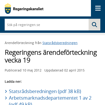
Me
När
Sö
du
börjar
skriva
så
Ärendeförteckning från
Statsrådsberedningen
framträder
en
Regeringens ärendeförteckning
lista
med
vecka 19
sökförslag
Publicerad
10 maj 2012
Uppdaterad
02 april 2015
Ladda ner:
Statsrådsberedningen (pdf 38 kB)
Arbetsmarknadsdepartementet 1 av 2
(pdf 49 kB)