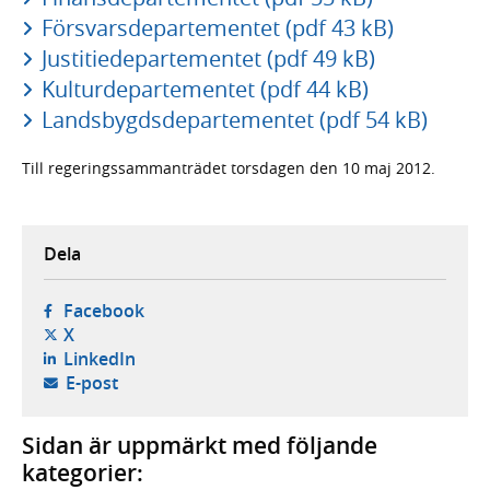
Försvarsdepartementet (pdf 43 kB)
Justitiedepartementet (pdf 49 kB)
Kulturdepartementet (pdf 44 kB)
Landsbygdsdepartementet (pdf 54 kB)
Till regeringssammanträdet torsdagen den 10 maj 2012.
Dela
- öppnas i ny flik, extern webbplats,
Facebook
- öppnas i ny flik, extern webbplats,
X
- öppnas i ny flik, extern webbplats,
LinkedIn
- öppnar din e-postklient,
E-post
Sidan är uppmärkt med följande
kategorier: