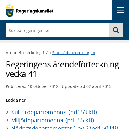
Me
När
Sö
du
börjar
skriva
så
Ärendeförteckning från
Statsrådsberedningen
framträder
en
Regeringens ärendeförteckning
lista
med
vecka 41
sökförslag
Publicerad
10 oktober 2012
Uppdaterad
02 april 2015
Ladda ner:
Kulturdepartementet (pdf 53 kB)
Miljödepartementet (pdf 55 kB)
Näringsdepartementet 1 av 3 (pdf 50 kB)