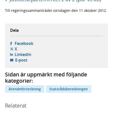
Till regeringssammanträdet torsdagen den 11 oktober 2012.
Dela
- öppnas i ny flik, extern webbplats,
Facebook
- öppnas i ny flik, extern webbplats,
X
- öppnas i ny flik, extern webbplats,
LinkedIn
- öppnar din e-postklient,
E-post
Sidan är uppmärkt med följande
kategorier:
Ärendeförteckning
Statsrådsberedningen
Relaterat