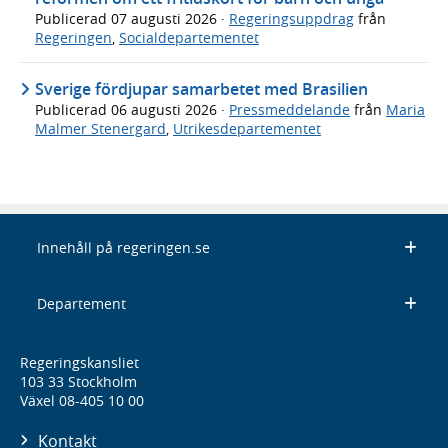
Publicerad
07 augusti 2026
·
Regeringsuppdrag
från
Regeringen
,
Socialdepartementet
Sverige fördjupar samarbetet med Brasilien
Publicerad
06 augusti 2026
·
Pressmeddelande
från
Maria
Malmer Stenergard
,
Utrikesdepartementet
Innehåll på regeringen.se
Departement
Regeringskansliet
103 33 Stockholm
Växel 08-405 10 00
Kontakt