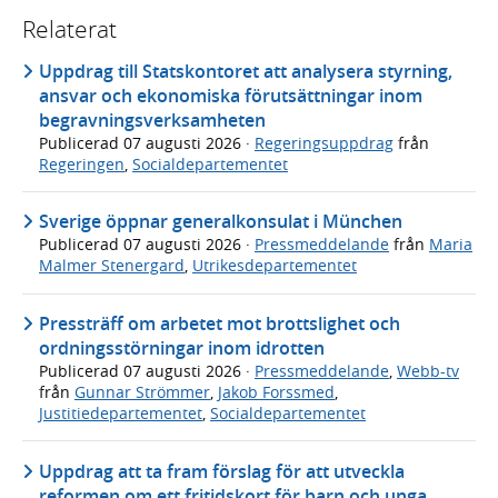
Relaterat
Uppdrag till Statskontoret att analysera styrning,
ansvar och ekonomiska förutsättningar inom
begravningsverksamheten
Publicerad
07 augusti 2026
·
Regeringsuppdrag
från
Regeringen
,
Socialdepartementet
Sverige öppnar generalkonsulat i München
Publicerad
07 augusti 2026
·
Pressmeddelande
från
Maria
Malmer Stenergard
,
Utrikesdepartementet
Pressträff om arbetet mot brottslighet och
ordningsstörningar inom idrotten
Publicerad
07 augusti 2026
·
Pressmeddelande
,
Webb-tv
från
Gunnar Strömmer
,
Jakob Forssmed
,
Justitiedepartementet
,
Socialdepartementet
Uppdrag att ta fram förslag för att utveckla
reformen om ett fritidskort för barn och unga