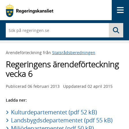
Me
När
Sö
du
börjar
skriva
så
Ärendeförteckning från
Statsrådsberedningen
framträder
en
Regeringens ärendeförteckning
lista
med
vecka 6
sökförslag
Publicerad
06 februari 2013
Uppdaterad
02 april 2015
Ladda ner:
Kulturdepartementet (pdf 52 kB)
Landsbygdsdepartementet (pdf 55 kB)
Miljödepartementet (pdf 50 kB)