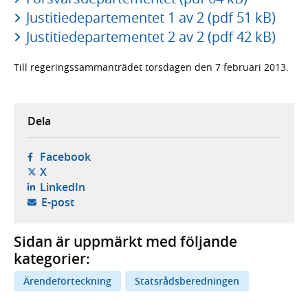
Justitiedepartementet 1 av 2 (pdf 51 kB)
Justitiedepartementet 2 av 2 (pdf 42 kB)
Till regeringssammanträdet torsdagen den 7 februari 2013.
Dela
- öppnas i ny flik, extern webbplats,
Facebook
- öppnas i ny flik, extern webbplats,
X
- öppnas i ny flik, extern webbplats,
LinkedIn
- öppnar din e-postklient,
E-post
Sidan är uppmärkt med följande
kategorier:
Ärendeförteckning
Statsrådsberedningen