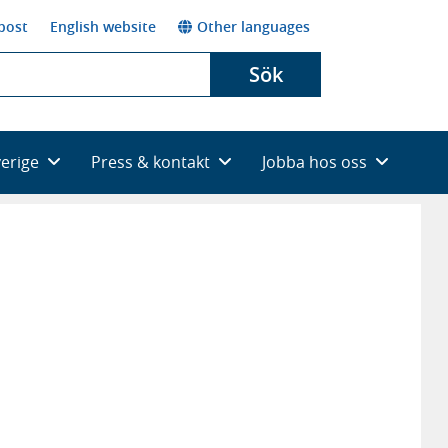
post
English website
Other languages
Sök
verige
Press & kontakt
Jobba hos oss