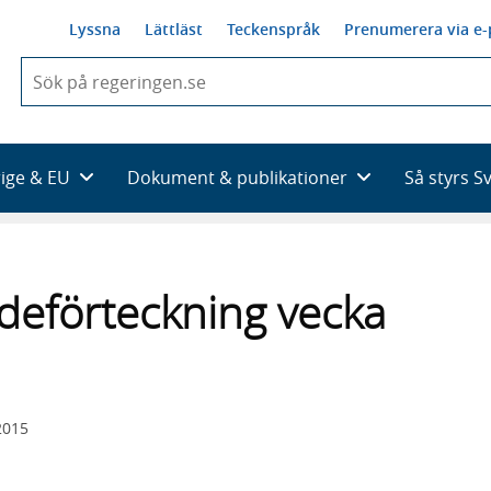
Lyssna
Lättläst
Teckenspråk
Prenumerera via e-
När
du
börjar
skriva
så
rige & EU
Dokument & publikationer
Så styrs S
framträder
en
lista
med
sökförslag
deförteckning vecka
2015