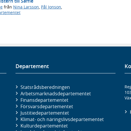
tern till Säffle
de
från
Nina Larsson
,
Pål Jonson
,
artementet
Departement
Ko
Statsrådsberedningen
Reg
10
Arbetsmarknads­departementet
Väx
Finans­departementet
Försvars­departementet
Justitie­departementet
Klimat- och näringslivs­departementet
Kultur­departementet