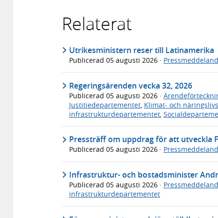
Relaterat
Utrikesministern reser till Latinamerika
Publicerad
05 augusti 2026
·
Pressmeddelan
Regeringsärenden vecka 32, 2026
Publicerad
05 augusti 2026
·
Ärendeförteckni
Justitiedepartementet
,
Klimat- och näringsli
infrastrukturdepartementet
,
Socialdeparteme
Pressträff om uppdrag för att utveckla F
Publicerad
05 augusti 2026
·
Pressmeddelan
Infrastruktur- och bostadsminister An
Publicerad
05 augusti 2026
·
Pressmeddelan
infrastrukturdepartementet