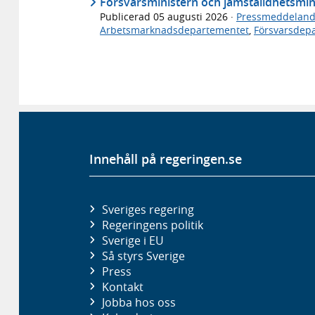
Försvarsministern och jämställdhetsminis
Publicerad
05 augusti 2026
·
Pressmeddelan
Arbetsmarknadsdepartementet
,
Försvarsdep
Innehåll på regeringen.se
Sveriges regering
Regeringens politik
Sverige i EU
Så styrs Sverige
Press
Kontakt
Jobba hos oss