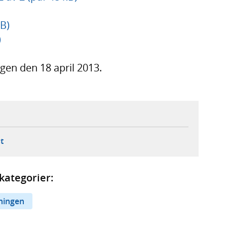
B)
)
gen den 18 april 2013.
ebbplats,
ern webbplats,
 ny flik, extern webbplats,
- öppnar din e-postklient,
t
kategorier:
ningen