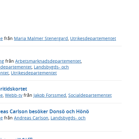
de
från
Maria Malmer Stenergard
,
Utrikesdepartementet
ng
från
Arbetsmarknadsdepartementet
,
vsdepartementet
,
Landsbygds- och
ntet
,
Utrikesdepartementet
ritidskortet
de
,
Webb-tv
från
Jakob Forssmed
,
Socialdepartementet
dreas Carlson besöker Donsö och Hönö
de
från
Andreas Carlson
,
Landsbygds- och