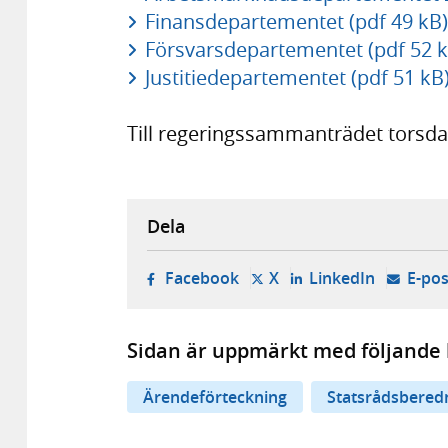
Finansdepartementet (pdf 49 kB)
Försvarsdepartementet (pdf 52 k
Justitiedepartementet (pdf 51 kB
Till regeringssammanträdet torsda
Dela
- öppnas i ny flik, extern w
- öppnas i ny flik, ext
- öppnas i
Facebook
X
LinkedIn
E-pos
Sidan är uppmärkt med följande 
Ärendeförteckning
Statsrådsbered