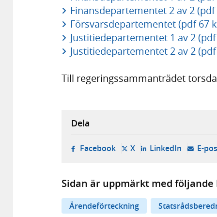
Finansdepartementet 2 av 2 (pdf
Försvarsdepartementet (pdf 67 k
Justitiedepartementet 1 av 2 (pdf
Justitiedepartementet 2 av 2 (pdf
Till regeringssammanträdet torsda
Dela
- öppnas i ny flik, extern w
- öppnas i ny flik, ext
- öppnas i
Facebook
X
LinkedIn
E-pos
Sidan är uppmärkt med följande 
Ärendeförteckning
Statsrådsbered