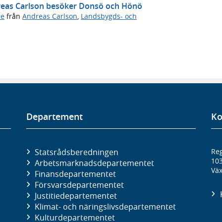
dreas Carlson besöker Donsö och Hönö
de
från
Andreas Carlson
,
Landsbygds- och
Departement
Ko
Statsrådsberedningen
Reg
10
Arbetsmarknads­departementet
Väx
Finans­departementet
Försvars­departementet
Justitie­departementet
Klimat- och näringslivs­departementet
Kultur­departementet