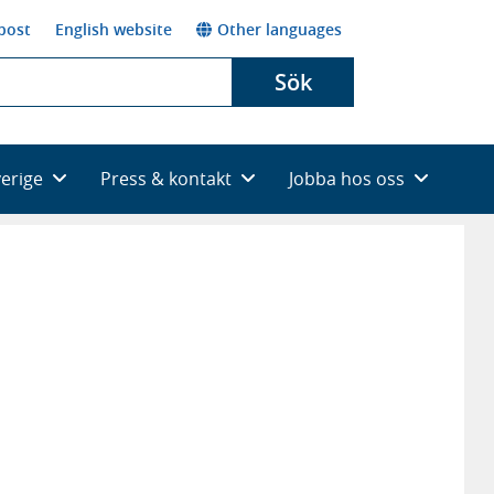
post
English website
Other languages
Sök
verige
Press & kontakt
Jobba hos oss