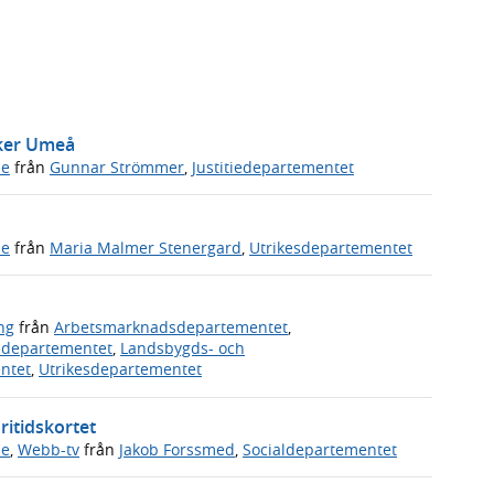
öker Umeå
de
från
Gunnar Strömmer
,
Justitiedepartementet
de
från
Maria Malmer Stenergard
,
Utrikesdepartementet
ng
från
Arbetsmarknadsdepartementet
,
vsdepartementet
,
Landsbygds- och
ntet
,
Utrikesdepartementet
ritidskortet
de
,
Webb-tv
från
Jakob Forssmed
,
Socialdepartementet