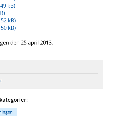
 49 kB)
B)
 52 kB)
 50 kB)
gen den 25 april 2013.
ebbplats,
ern webbplats,
 ny flik, extern webbplats,
- öppnar din e-postklient,
t
kategorier:
ningen