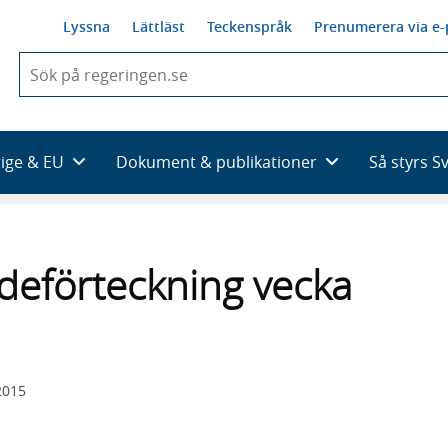
Lyssna
Lättläst
Teckenspråk
Prenumerera via e-
När
du
börjar
skriva
så
rige & EU
Dokument & publikationer
Så styrs S
framträder
en
lista
med
sökförslag
deförteckning vecka
2015