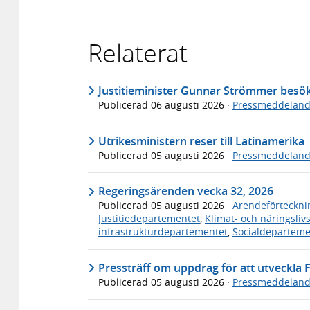
Relaterat
Justitieminister Gunnar Strömmer bes
Publicerad
06 augusti 2026
·
Pressmeddelan
Utrikesministern reser till Latinamerika
Publicerad
05 augusti 2026
·
Pressmeddelan
Regeringsärenden vecka 32, 2026
Publicerad
05 augusti 2026
·
Ärendeförteckni
Justitiedepartementet
,
Klimat- och näringsli
infrastrukturdepartementet
,
Socialdeparteme
Pressträff om uppdrag för att utveckla F
Publicerad
05 augusti 2026
·
Pressmeddelan