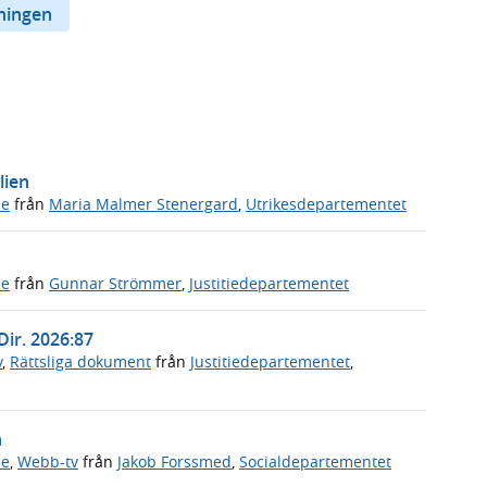
ningen
lien
de
från
Maria Malmer Stenergard
,
Utrikesdepartementet
de
från
Gunnar Strömmer
,
Justitiedepartementet
Dir. 2026:87
v
,
Rättsliga dokument
från
Justitiedepartementet
,
n
de
,
Webb-tv
från
Jakob Forssmed
,
Socialdepartementet