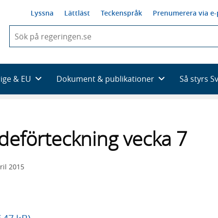
Lyssna
Lättläst
Teckenspråk
Prenumerera via e-
När
du
börjar
skriva
så
rige & EU
Dokument & publikationer
Så styrs S
framträder
en
lista
med
sökförslag
deförteckning vecka 7
ril 2015