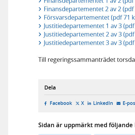
Finansdepartementet 1 av 2 (pdf
Finansdepartementet 2 av 2 (pdf
Försvarsdepartementet (pdf 71 k
Justitiedepartementet 1 av 3 (pdf
Justitiedepartementet 2 av 3 (pdf
Justitiedepartementet 3 av 3 (pdf
Till regeringssammanträdet torsda
Dela
- öppnas i ny flik, extern w
- öppnas i ny flik, ext
- öppnas i
Facebook
X
LinkedIn
E-pos
Sidan är uppmärkt med följande 