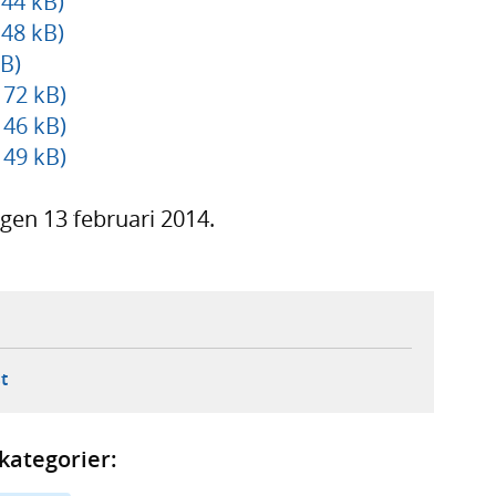
 44 kB)
 48 kB)
B)
 72 kB)
 46 kB)
 49 kB)
gen 13 februari 2014.
ebbplats,
ern webbplats,
 ny flik, extern webbplats,
- öppnar din e-postklient,
t
kategorier: