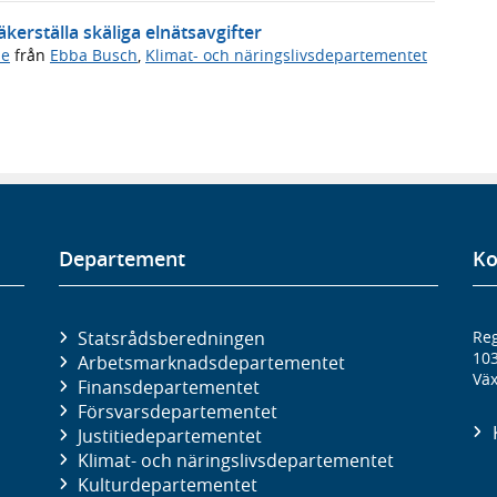
kerställa skäliga elnätsavgifter
de
från
Ebba Busch
,
Klimat- och näringslivsdepartementet
Departement
Ko
Statsrådsberedningen
Reg
10
Arbetsmarknads­departementet
Väx
Finans­departementet
Försvars­departementet
Justitie­departementet
Klimat- och näringslivs­departementet
Kultur­departementet