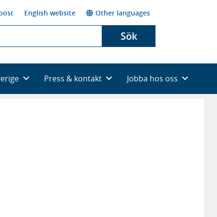
post
English website
Other languages
Sök
verige
Press & kontakt
Jobba hos oss