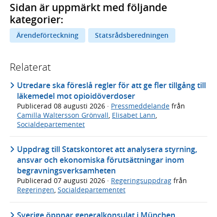
Sidan är uppmärkt med följande
kategorier:
Ärendeförteckning
Statsrådsberedningen
Relaterat
Utredare ska föreslå regler för att ge fler tillgång till
läkemedel mot opioidöverdoser
Publicerad
08 augusti 2026
·
Pressmeddelande
från
Camilla Waltersson Grönvall
,
Elisabet Lann
,
Socialdepartementet
Uppdrag till Statskontoret att analysera styrning,
ansvar och ekonomiska förutsättningar inom
begravningsverksamheten
Publicerad
07 augusti 2026
·
Regeringsuppdrag
från
Regeringen
,
Socialdepartementet
Sverige öppnar generalkonsulat i München