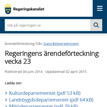
Me
När
Sö
du
börjar
skriva
så
Ärendeförteckning från
Statsrådsberedningen
framträder
en
Regeringens ärendeförteckning
lista
med
vecka 23
sökförslag
Publicerad
04 juni 2014
Uppdaterad
02 april 2015
Ladda ner:
Kulturdepartementet (pdf 53 kB)
Landsbygdsdepartementet (pdf 64 kB)
Miljödepartementet (pdf 79 kB)