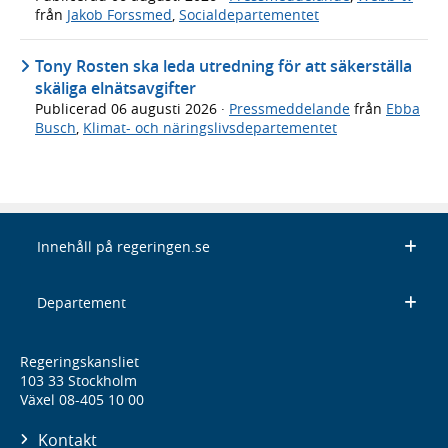
från
Jakob Forssmed
,
Socialdepartementet
Tony Rosten ska leda utredning för att säkerställa
skäliga elnätsavgifter
Publicerad
06 augusti 2026
·
Pressmeddelande
från
Ebba
Busch
,
Klimat- och näringslivsdepartementet
Innehåll på regeringen.se
Departement
Regeringskansliet
103 33 Stockholm
Växel 08-405 10 00
Kontakt