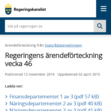
Me
När
Sö
du
börjar
skriva
så
Ärendeförteckning från
Statsrådsberedningen
framträder
en
Regeringens ärendeförteckning
lista
med
vecka 46
sökförslag
Publicerad
12 november 2014
Uppdaterad
02 april 2015
Ladda ner:
Finansdepartementet 1 av 3 (pdf 57 kB)
Näringsdepartementet 2 av 3 (pdf 40 kB)
Näringsdepartementet 3 av 3 (pdf 41 kB)