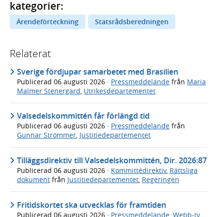
kategorier:
Ärendeförteckning
Statsrådsberedningen
Relaterat
Sverige fördjupar samarbetet med Brasilien
Publicerad
06 augusti 2026
·
Pressmeddelande
från
Maria
Malmer Stenergard
,
Utrikesdepartementet
Valsedelskommittén får förlängd tid
Publicerad
06 augusti 2026
·
Pressmeddelande
från
Gunnar Strömmer
,
Justitiedepartementet
Tilläggsdirektiv till Valsedelskommittén, Dir. 2026:87
Publicerad
06 augusti 2026
·
Kommittédirektiv
,
Rättsliga
dokument
från
Justitiedepartementet
,
Regeringen
Fritidskortet ska utvecklas för framtiden
Publicerad
06 augusti 2026
·
Pressmeddelande
,
Webb-tv