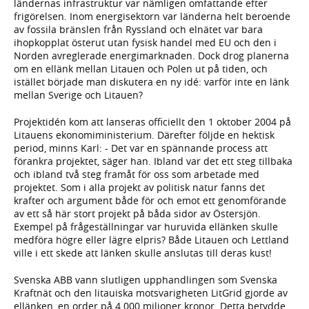
ländernas infrastruktur var nämligen omfattande efter
frigörelsen. Inom energisektorn var länderna helt beroende
av fossila bränslen från Ryssland och elnätet var bara
ihopkopplat österut utan fysisk handel med EU och den i
Norden avreglerade energimarknaden. Dock drog planerna
om en ellänk mellan Litauen och Polen ut på tiden, och
istället började man diskutera en ny idé: varför inte en länk
mellan Sverige och Litauen?
Projektidén kom att lanseras officiellt den 1 oktober 2004 på
Litauens ekonomiministerium. Därefter följde en hektisk
period, minns Karl: - Det var en spännande process att
förankra projektet, säger han. Ibland var det ett steg tillbaka
och ibland två steg framåt för oss som arbetade med
projektet. Som i alla projekt av politisk natur fanns det
krafter och argument både för och emot ett genomförande
av ett så här stort projekt på båda sidor av Östersjön.
Exempel på frågeställningar var huruvida ellänken skulle
medföra högre eller lägre elpris? Både Litauen och Lettland
ville i ett skede att länken skulle anslutas till deras kust!
Svenska ABB vann slutligen upphandlingen som Svenska
Kraftnät och den litauiska motsvarigheten LitGrid gjorde av
ellänken, en order på 4 000 miljoner kronor. Detta betydde,