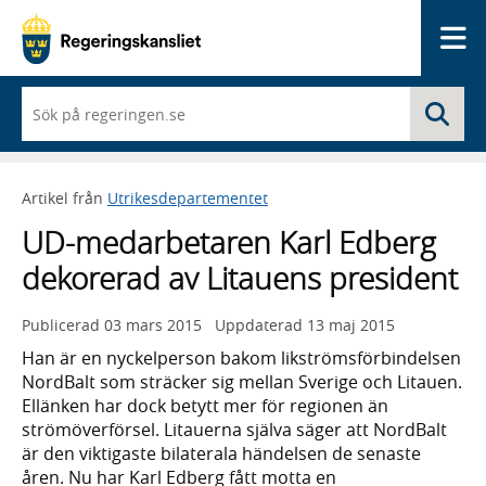
Me
När
Sö
du
börjar
skriva
så
Artikel från
Utrikesdepartementet
framträder
en
UD-medarbetaren Karl Edberg
lista
med
dekorerad av Litauens president
sökförslag
Publicerad
03 mars 2015
Uppdaterad
13 maj 2015
Han är en nyckelperson bakom likströmsförbindelsen
NordBalt som sträcker sig mellan Sverige och Litauen.
Ellänken har dock betytt mer för regionen än
strömöverförsel. Litauerna själva säger att NordBalt
är den viktigaste bilaterala händelsen de senaste
åren. Nu har Karl Edberg fått motta en