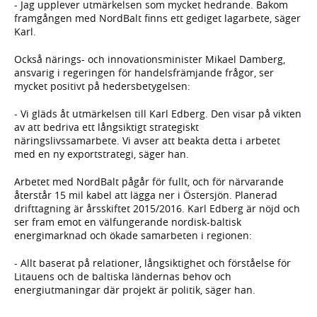
- Jag upplever utmärkelsen som mycket hedrande. Bakom
framgången med NordBalt finns ett gediget lagarbete, säger
Karl.
Också närings- och innovationsminister Mikael Damberg,
ansvarig i regeringen för handelsfrämjande frågor, ser
mycket positivt på hedersbetygelsen:
- Vi gläds åt utmärkelsen till Karl Edberg. Den visar på vikten
av att bedriva ett långsiktigt strategiskt
näringslivssamarbete. Vi avser att beakta detta i arbetet
med en ny exportstrategi, säger han.
Arbetet med NordBalt pågår för fullt, och för närvarande
återstår 15 mil kabel att lägga ner i Östersjön. Planerad
drifttagning är årsskiftet 2015/2016. Karl Edberg är nöjd och
ser fram emot en välfungerande nordisk-baltisk
energimarknad och ökade samarbeten i regionen:
- Allt baserat på relationer, långsiktighet och förståelse för
Litauens och de baltiska ländernas behov och
energiutmaningar där projekt är politik, säger han.