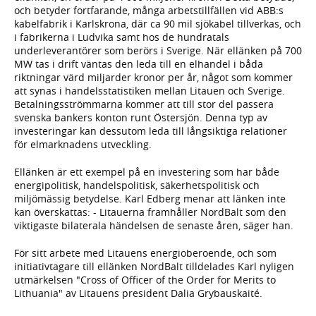
och betyder fortfarande, många arbetstillfällen vid ABB:s
kabelfabrik i Karlskrona, där ca 90 mil sjökabel tillverkas, och
i fabrikerna i Ludvika samt hos de hundratals
underleverantörer som berörs i Sverige. När ellänken på 700
MW tas i drift väntas den leda till en elhandel i båda
riktningar värd miljarder kronor per år, något som kommer
att synas i handelsstatistiken mellan Litauen och Sverige.
Betalningsströmmarna kommer att till stor del passera
svenska bankers konton runt Östersjön. Denna typ av
investeringar kan dessutom leda till långsiktiga relationer
för elmarknadens utveckling.
Ellänken är ett exempel på en investering som har både
energipolitisk, handelspolitisk, säkerhetspolitisk och
miljömässig betydelse. Karl Edberg menar att länken inte
kan överskattas: - Litauerna framhåller NordBalt som den
viktigaste bilaterala händelsen de senaste åren, säger han.
För sitt arbete med Litauens energioberoende, och som
initiativtagare till ellänken NordBalt tilldelades Karl nyligen
utmärkelsen "Cross of Officer of the Order for Merits to
Lithuania" av Litauens president Dalia Grybauskaité.