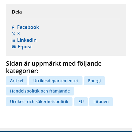
Dela
- öppnas i ny flik, extern webbplats,
Facebook
- öppnas i ny flik, extern webbplats,
X
- öppnas i ny flik, extern webbplats,
LinkedIn
- öppnar din e-postklient,
E-post
Sidan är uppmärkt med följande
kategorier:
Artikel
Utrikesdepartementet
Energi
Handelspolitik och främjande
Utrikes- och säkerhetspolitik
EU
Litauen