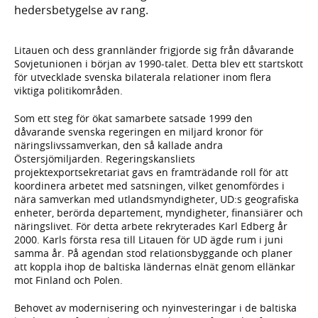
hedersbetygelse av rang.
Litauen och dess grannländer frigjorde sig från dåvarande
Sovjetunionen i början av 1990-talet. Detta blev ett startskott
för utvecklade svenska bilaterala relationer inom flera
viktiga politikområden.
Som ett steg för ökat samarbete satsade 1999 den
dåvarande svenska regeringen en miljard kronor för
näringslivssamverkan, den så kallade andra
Östersjömiljarden. Regeringskansliets
projektexportsekretariat gavs en framträdande roll för att
koordinera arbetet med satsningen, vilket genomfördes i
nära samverkan med utlandsmyndigheter, UD:s geografiska
enheter, berörda departement, myndigheter, finansiärer och
näringslivet. För detta arbete rekryterades Karl Edberg år
2000. Karls första resa till Litauen för UD ägde rum i juni
samma år. På agendan stod relationsbyggande och planer
att koppla ihop de baltiska ländernas elnät genom ellänkar
mot Finland och Polen.
Behovet av modernisering och nyinvesteringar i de baltiska