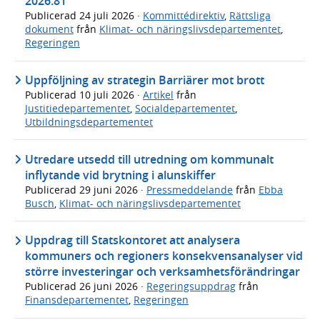
2026.81
Publicerad
24 juli 2026
·
Kommittédirektiv
,
Rättsliga
dokument
från
Klimat- och näringslivsdepartementet
,
Regeringen
Uppföljning av strategin Barriärer mot brott
Publicerad
10 juli 2026
·
Artikel
från
Justitiedepartementet
,
Socialdepartementet
,
Utbildningsdepartementet
Utredare utsedd till utredning om kommunalt
inflytande vid brytning i alunskiffer
Publicerad
29 juni 2026
·
Pressmeddelande
från
Ebba
Busch
,
Klimat- och näringslivsdepartementet
Uppdrag till Statskontoret att analysera
kommuners och regioners konsekvensanalyser vid
större investeringar och verksamhetsförändringar
Publicerad
26 juni 2026
·
Regeringsuppdrag
från
Finansdepartementet
,
Regeringen