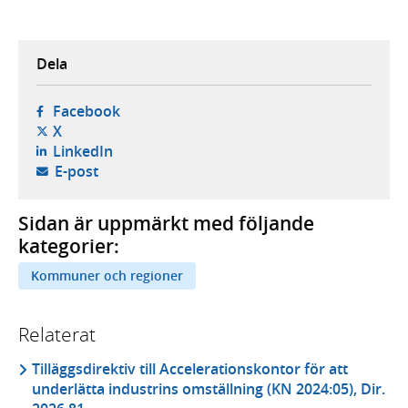
Dela
- öppnas i ny flik, extern webbplats,
Facebook
- öppnas i ny flik, extern webbplats,
X
- öppnas i ny flik, extern webbplats,
LinkedIn
- öppnar din e-postklient,
E-post
Sidan är uppmärkt med följande
kategorier:
Kommuner och regioner
Relaterat
Tilläggsdirektiv till Accelerationskontor för att
underlätta industrins omställning (KN 2024:05), Dir.