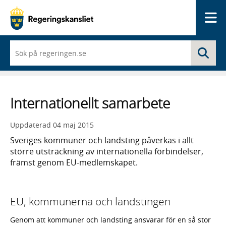
Me
När
Sö
du
börjar
skriva
så
framträder
Internationellt samarbete
en
lista
med
Uppdaterad
04 maj 2015
sökförslag
Sveriges kommuner och landsting påverkas i allt
större utsträckning av internationella förbindelser,
främst genom EU-medlemskapet.
EU, kommunerna och landstingen
Genom att kommuner och landsting ansvarar för en så stor