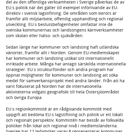
del av den offentliga verksamheten i Sverige påverkas de av
EU:s politik när det gäller till exempel införlivande av EU-
direktiv i svensk lagstiftning. De områden som berörs är
framför allt miljöarbete, offentlig upphandling och regional
utveckling. EU:s beslutsbefogenheter omfattar inte de
svenska kommunernas och landstingens kärnverksamheter
som skolan eller hälso- och sjukvården.
Sedan länge har kommuner och landsting haft utländska
vänorter, framför allt i Norden. Genom EU-medlemskapet
har kommuner och landsting utökat sitt internationellt
inriktade arbete. Många har antagit särskilda internationella
strategier. EU:s strukturfonder och andra program har
öppnat möjligheter för kommuner och landsting att söka
medel för samverkansprojekt med andra länder. Från att ha
varit fokuserat på Norden har de internationella
aktiviteterna vidgats geografiskt till hela Östersjöområdet
och övriga Europa.
EU:s regionkommitté är en rådgivande kommitté med
uppgift att bedöma EU:s lagstiftning och politik ur ett lokalt
och regionalt perspektiv. Kommittén har består av folkvalda
politiker från lokal och regional nivå i medlemsländerna.
Sverige har 12 ledamöter varav 8 representerar kommuner