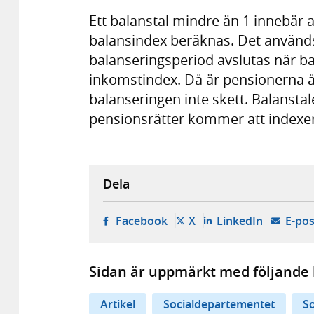
Ett balanstal mindre än 1 innebär a
balansindex beräknas. Det används 
balanseringsperiod avslutas när 
inkomstindex. Då är pensionerna
balanseringen inte skett. Balanstal
pensionsrätter kommer att indexe
Dela
- öppnas i ny flik, extern w
- öppnas i ny flik, ext
- öppnas i
Facebook
X
LinkedIn
E-pos
Sidan är uppmärkt med följande 
Artikel
Socialdepartementet
So