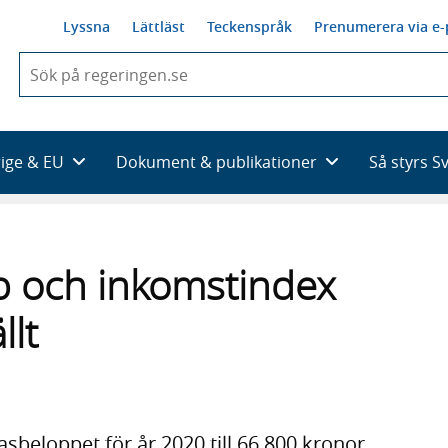
Lyssna
Lättläst
Teckenspråk
Prenumerera via e-
När
du
börjar
skriva
så
rige & EU
Dokument & publikationer
Så styrs S
framträder
en
lista
med
sökförslag
 och inkomstindex
llt
sbeloppet för år 2020 till 66 800 kronor