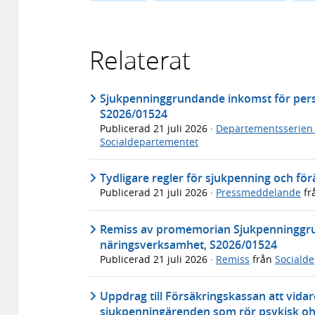
Relaterat
Sjukpenninggrundande inkomst för per
S2026/01524
Publicerad
21 juli 2026
·
Departementsserien
Socialdepartementet
Tydligare regler för sjukpenning och fö
Publicerad
21 juli 2026
·
Pressmeddelande
fr
Remiss av promemorian Sjukpenninggru
näringsverksamhet, S2026/01524
Publicerad
21 juli 2026
·
Remiss
från
Sociald
Uppdrag till Försäkringskassan att vida
sjukpenningärenden som rör psykisk oh