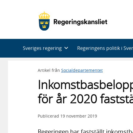
Huvudnavigering
Sveriges regering
Regeringens politik i Sve
Artikel från
Socialdepartementet
Inkomstbasbelopp
för år 2020 faststä
Publicerad
19 november 2019
Regeringen har fastställt inkomstba