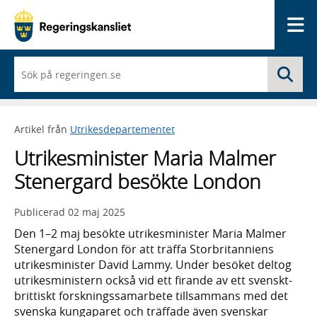
Me
När
Sö
du
börjar
skriva
så
Artikel från
Utrikesdepartementet
framträder
en
Utrikesminister Maria Malmer
lista
med
Stenergard besökte London
sökförslag
Publicerad
02 maj 2025
Den 1–2 maj besökte utrikesminister Maria Malmer
Stenergard London för att träffa Storbritanniens
utrikesminister David Lammy. Under besöket deltog
utrikesministern också vid ett firande av ett svenskt-
brittiskt forskningssamarbete tillsammans med det
svenska kungaparet och träffade även svenskar