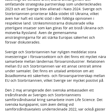
omfattande strategiska partnerskap som undertecknades
2023 och att Sverige blev allierad i Nato 2024. Sverige och
Storbritannien prioriterar båda stödet till Ukraina, vilket
även har haft ett starkt stöd i den folkliga opinionen i
respektive land. Utrikesministrarna diskuterade vilka
ytterligare insatser som kan göras för att bistå Ukraina och
motverka Ryssland. Även de gemensamma
ansträngningarna för att stärka Europas säkerhet och
försvar diskuterades.
Sverige och Storbritannien har nyligen meddelat stora
investeringar i försvarssektorn och det finns ett mycket nära
samarbete mellan ländernas försvarsindustrier. Relationen
mellan EU och Storbritannien var ett annat centralt ämne
under samtalet. Det finns en uttalad ambition om att
åstadkomma ett säkerhets- och försvarspartnerskap mellan
EU och Storbritannien, vilket Sverige ser mycket positivt på.​
Den 2 maj arrangerade den svenska ambassaden ett
treårsfirande av Sveriges och Storbritanniens
samförståndsavtal kring samarbete inom Life Science. Det
svenska kungaparet, som även deltog vid
samförståndsavtalets undertecknade 2022, var också gäster