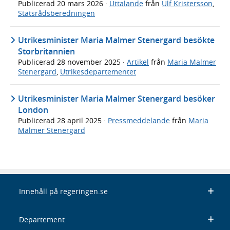
Publicerad
20 mars 2026
·
Uttalande
från
Ulf Kristersson
,
Statsrådsberedningen
Utrikesminister Maria Malmer Stenergard besökte
Storbritannien
Publicerad
28 november 2025
·
Artikel
från
Maria Malmer
Stenergard
,
Utrikesdepartementet
Utrikesminister Maria Malmer Stenergard besöker
London
Publicerad
28 april 2025
·
Pressmeddelande
från
Maria
Malmer Stenergard
Innehåll på regeringen.se
Departement