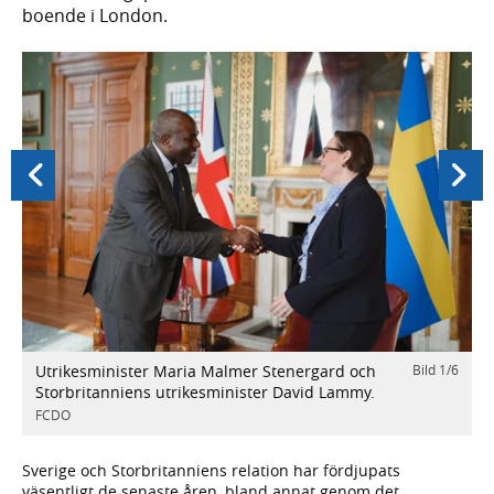
boende i London.
Föregående
Nästa
Utrikesminister Maria Malmer Stenergard och
Bild
1
/
6
/
6
U
Storbritanniens utrikesminister David Lammy.
S
FCDO
Sverige och Storbritanniens relation har fördjupats
väsentligt de senaste åren, bland annat genom det