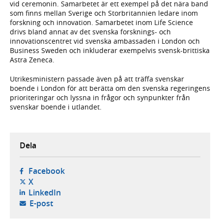
vid ceremonin. Samarbetet är ett exempel på det nära band
som finns mellan Sverige och Storbritannien ledare inom
forskning och innovation. Samarbetet inom Life Science
drivs bland annat av det svenska forsknings- och
innovationscentret vid svenska ambassaden i London och
Business Sweden och inkluderar exempelvis svensk-brittiska
Astra Zeneca.
Utrikesministern passade även på att träffa svenskar
boende i London för att berätta om den svenska regeringens
prioriteringar och lyssna in frågor och synpunkter från
svenskar boende i utlandet.
Dela
- öppnas i ny flik, extern webbplats,
Facebook
- öppnas i ny flik, extern webbplats,
X
- öppnas i ny flik, extern webbplats,
LinkedIn
- öppnar din e-postklient,
E-post