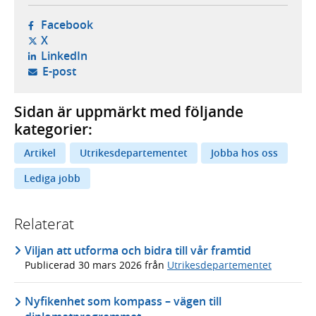
- öppnas i ny flik, extern webbplats,
Facebook
- öppnas i ny flik, extern webbplats,
X
- öppnas i ny flik, extern webbplats,
LinkedIn
- öppnar din e-postklient,
E-post
Sidan är uppmärkt med följande
kategorier:
Artikel
Utrikesdepartementet
Jobba hos oss
Lediga jobb
Relaterat
Viljan att utforma och bidra till vår framtid
Publicerad
30 mars 2026
från
Utrikesdepartementet
Nyfikenhet som kompass – vägen till