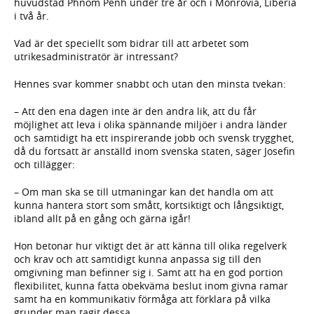
huvudstad Phnom Penh under tre år och i Monrovia, Liberia
i två år.
Vad är det speciellt som bidrar till att arbetet som
utrikesadministratör är intressant?
Hennes svar kommer snabbt och utan den minsta tvekan:
– Att den ena dagen inte är den andra lik, att du får
möjlighet att leva i olika spännande miljöer i andra länder
och samtidigt ha ett inspirerande jobb och svensk trygghet,
då du fortsatt är anställd inom svenska staten, säger Josefin
och tillägger:
– Om man ska se till utmaningar kan det handla om att
kunna hantera stort som smått, kortsiktigt och långsiktigt,
ibland allt på en gång och gärna igår!
Hon betonar hur viktigt det är att känna till olika regelverk
och krav och att samtidigt kunna anpassa sig till den
omgivning man befinner sig i. Samt att ha en god portion
flexibilitet, kunna fatta obekväma beslut inom givna ramar
samt ha en kommunikativ förmåga att förklara på vilka
grunder man tagit dessa.