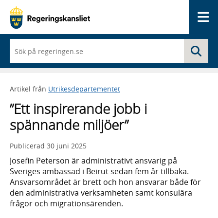
Me
När
Sö
du
börjar
skriva
så
Artikel från
Utrikesdepartementet
framträder
en
”Ett inspirerande jobb i
lista
med
spännande miljöer”
sökförslag
Publicerad
30 juni 2025
Josefin Peterson är administrativt ansvarig på
Sveriges ambassad i Beirut sedan fem år tillbaka.
Ansvarsområdet är brett och hon ansvarar både för
den administrativa verksamheten samt konsulära
frågor och migrationsärenden.