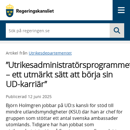
Me
När
Sö
du
börjar
skriva
så
Artikel från
Utrikesdepartementet
framträder
en
”Utrikesadministratörsprogramme
lista
med
– ett utmärkt sätt att börja sin
sökförslag
UD-karriär”
Publicerad
12 juni 2025
Björn Holmgren jobbar på UD:s kansli för stöd till
mindre utlandsmyndigheter (KSU) där han är chef för
gruppen som stöttar ett antal svenska ambassader
utomlands. Tidigare har han jobbat som