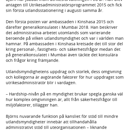
antagen till Utrikesadministratörsprogrammet 2015 och fick
sin första utlandsstationering i augusti samma år.
Den första posten var ambassaden i Kinshasa 2015 och
därefter generalkonsulatet i Mumbai 2018. Han beskriver
det administrativa arbetet utomlands som varierande
beroende på vilken utlandsmyndighet och var i världen man
hamnar. På ambassaden i Kinshasa kretsade det till stor del
kring personal-, fastighets- och säkerhetsfrågor medan det
på generalkonsulatet i Mumbai även täckte det konsulära
och frågor kring främjande.
Utlandsmyndighetens uppdrag och storlek, dess omgivning
och kollegorna är avgörande faktorer för hur uppdraget som
utrikesadministratör blir i vardagen.
– Hardship-nivån på en myndighet brukar spegla ganska väl
hur komplex omgivningen är, allt från säkerhetsfrågor till
miljöfaktorer, tillägger han.
Björns nuvarande funktion på kansliet för stöd till mindre
utlandsmyndigheter innebär att tillhandahålla
administrativt stöd till uteorganisationen – liknande