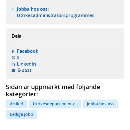
Jobba hos oss:
Utrikesadministratörsprogrammet
Dela
- öppnas i ny flik, extern webbplats,
Facebook
- öppnas i ny flik, extern webbplats,
X
- öppnas i ny flik, extern webbplats,
LinkedIn
- öppnar din e-postklient,
E-post
Sidan är uppmärkt med följande
kategorier:
Artikel
Utrikesdepartementet
Jobba hos oss
Lediga jobb