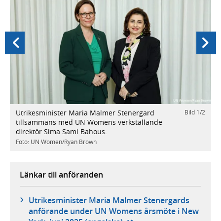
Föregående
Nästa
Utrikesminister Maria Malmer Stenergard
Bild
1
/
2
tillsammans med UN Womens verkställande
direktör Sima Sami Bahous.
/
2
U
Foto: UN Women/Ryan Brown
F
Länkar till anföranden
Utrikesminister Maria Malmer Stenergards
anförande under UN Womens årsmöte i New