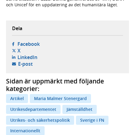
och Unicef för en uppdatering av det humanitära läget.
Dela
- öppnas i ny flik, extern webbplats,
Facebook
- öppnas i ny flik, extern webbplats,
X
- öppnas i ny flik, extern webbplats,
LinkedIn
- öppnar din e-postklient,
E-post
Sidan är uppmärkt med följande
kategorier:
Artikel
Maria Malmer Stenergard
Utrikesdepartementet
Jämställdhet
Utrikes- och säkerhetspolitik
Sverige i FN
Internationellt