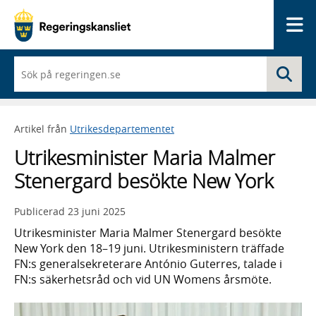
Me
När
Sö
du
börjar
skriva
så
Artikel från
Utrikesdepartementet
framträder
en
Utrikesminister Maria Malmer
lista
med
Stenergard besökte New York
sökförslag
Publicerad
23 juni 2025
Utrikesminister Maria Malmer Stenergard besökte
New York den 18–19 juni. Utrikesministern träffade
FN:s generalsekreterare António Guterres, talade i
FN:s säkerhetsråd och vid UN Womens årsmöte.