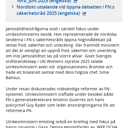
- extern webbplats,
York, juni 2025 (engelska)
Nordiskt uttalande vid öppna debatten i FN:s
- extern webbplats,
säkerhetsråd 2025 (engelska)
Jämställdhetsfrågorna stod i särskilt fokus under
utrikesministerns besök. Hon representerade de nordiska
länderna i FN:s säkerhetsråds öppna högnivådebatt på
temat fred, säkerhet och utveckling. Där framhöll ministern
att det är omöjligt att uppnå fred, säkerhet och utveckling
om inte jämställdhet tas på större allvar. Givet Sveriges
ordförandeskap i UN Womens styrelse 2025 talade
utrikesministern även vid organisationens årsmöte och
hade ett bilateralt samtal med dess högsta chef, Sima
Bahous.
Under resan diskuterades nödvändiga reformer av FN-
systemet. Utrikesministern träffade under besöket både
FN:s generalsekreterare António Guterres och hans
policychef Guy Ryder som leder ansträngningarna för att
reformera FN.
Utrikesministern emottog också en briefing med fokus på
barns situation i Gaza. Denna genomfördes av WFP, OCHA