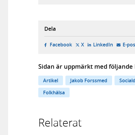
Dela
- öppnas i ny flik, extern w
- öppnas i ny flik, ext
- öppnas i
Facebook
X
LinkedIn
E-pos
Sidan är uppmärkt med följande 
Artikel
Jakob Forssmed
Social
Folkhälsa
Relaterat