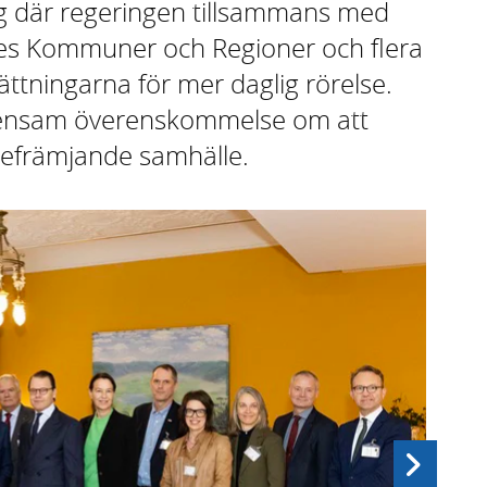
ng där regeringen tillsammans med
es Kommuner och Regioner och flera
ttningarna för mer daglig rörelse.
mensam överenskommelse om att
elsefrämjande samhälle.