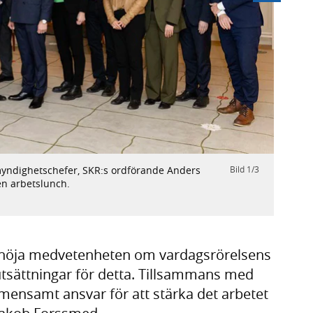
Nästa
myndighetschefer, SKR:s ordförande Anders
Bild
1
/
3
Prins
en arbetslunch.
Foto: 
t höja medvetenheten om vardagsrörelsens
utsättningar för detta. Tillsammans med
 gemensamt ansvar för att stärka det arbetet