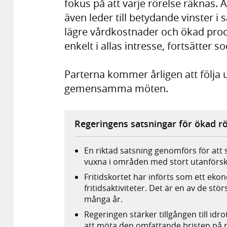
fokus på att varje rörelse räknas. A
även leder till betydande vinster 
lägre vårdkostnader och ökad produ
enkelt i allas intresse, fortsätter 
Parterna kommer årligen att följa
gemensamma möten.
Regeringens satsningar för ökad r
En riktad satsning genomförs för att
vuxna i områden med stort utanförsk
Fritidskortet har införts som ett ekono
fritidsaktiviteter. Det är en av de st
många år.
Regeringen stärker tillgången till idro
att möta den omfattande bristen på pl