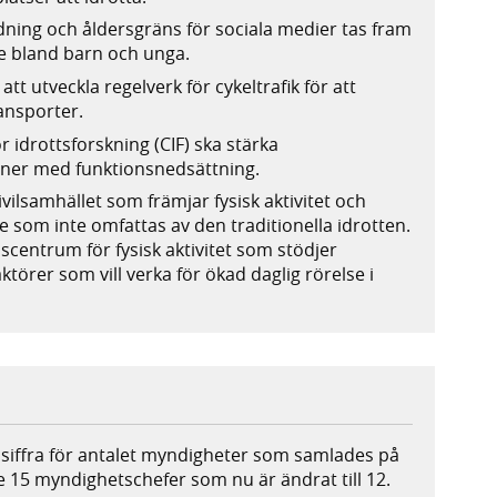
g och åldersgräns för sociala medier tas fram
se bland barn och unga.
tt utveckla regelverk för cykeltrafik för att
ransporter.
r idrottsforskning (CIF) ska stärka
soner med funktionsnedsättning.
ivilsamhället som främjar fysisk aktivitet och
e som inte omfattas av den traditionella idrotten.
scentrum för fysisk aktivitet som stödjer
örer som vill verka för ökad daglig rörelse i
g siffra för antalet myndigheter som samlades på
 15 myndighetschefer som nu är ändrat till 12.