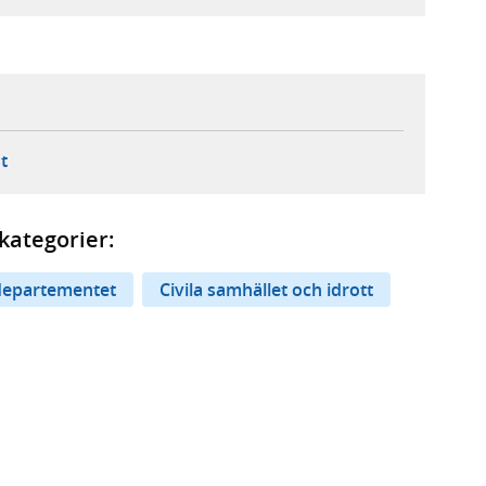
ebbplats,
ern webbplats,
 ny flik, extern webbplats,
- öppnar din e-postklient,
t
kategorier:
departementet
Civila samhället och idrott