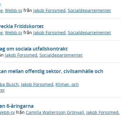
n
de
,
Webb-tv
från
Jakob Forssmed
,
Socialdepartementet
eckla Fritidskortet
de
,
Webb-tv
från
Jakob Forssmed
,
Socialdepartementet
g om sociala utfallskontrakt
ån
Jakob Forssmed
,
Socialdepartementet
n mellan offentlig sektor, civilsamhälle och
ba Busch
,
Jakob Forssmed
,
Klimat- och
tet
ven 6-åringarna
ebb-tv
från
Camilla Waltersson Grönvall
,
Jakob Forssmed
,