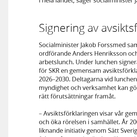
i hela landet, säger socialminister
Signering av avsikts
Socialminister Jakob Forssmed sa
ordförande Anders Henriksson och 
arbetslunch. Under lunchen signe
för SKR en gemensam avsiktsförkla
2026–2030. Deltagarna vid lunchen
myndighet och verksamhet kan göra
rätt förutsättningar framåt.
– Avsiktsförklaringen visar vår ge
och öka rörelsen i samhället. År 2
liknande initiativ genom Sätt Sverige