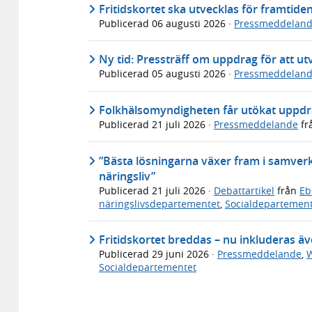
Fritidskortet ska utvecklas för framtide
Publicerad
06 augusti 2026
·
Pressmeddelan
Ny tid: Pressträff om uppdrag för att utv
Publicerad
05 augusti 2026
·
Pressmeddelan
Folkhälsomyndigheten får utökat uppdra
Publicerad
21 juli 2026
·
Pressmeddelande
fr
”Bästa lösningarna växer fram i samverka
näringsliv”
Publicerad
21 juli 2026
·
Debattartikel
från
Eb
näringslivsdepartementet
,
Socialdepartemen
Fritidskortet breddas – nu inkluderas ä
Publicerad
29 juni 2026
·
Pressmeddelande
,
W
Socialdepartementet