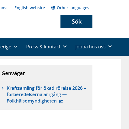
post
English website
Other languages
Sök
verige
Press & kontakt
Jobba hos oss
Genvägar
Kraftsamling för ökad rörelse 2026 –
förberedelserna är igång —
- extern webbplats,
Folkhälsomyndigheten