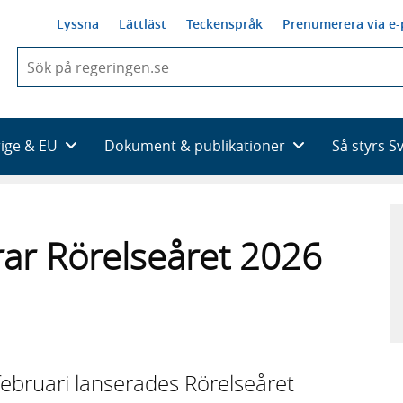
Lyssna
Lättläst
Teckenspråk
Prenumerera via e-
När
du
börjar
skriva
så
rige & EU
Dokument & publikationer
Så styrs S
framträder
en
lista
med
sökförslag
ar Rörelseåret 2026
februari lanserades Rörelseåret