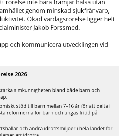
tt rörelse inte bara främjar hälsa utan
i samhället genom minskad sjukfrånvaro,
ktivitet. Ökad vardagsrörelse ligger helt
socialminister Jakob Forssmed.
 upp och kommunicera utvecklingen vid
örelse 2026
 stärka simkunnigheten bland både barn och
ap.
miskt stöd till barn mellan 7–16 år för att delta i
örsta reformerna för barn och ungas fritid på
ttshallar och andra idrottsmiljöer i hela landet för
atser att idrotta.