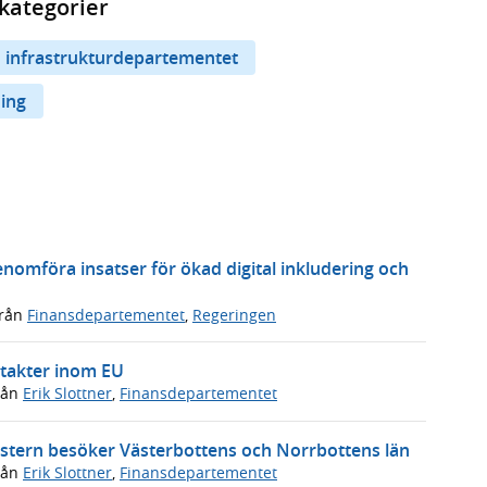
kategorier
 infrastrukturdepartementet
ning
genomföra insatser för ökad digital inkludering och
rån
Finansdepartementet
,
Regeringen
ntakter inom EU
rån
Erik Slottner
,
Finansdepartementet
inistern besöker Västerbottens och Norrbottens län
rån
Erik Slottner
,
Finansdepartementet