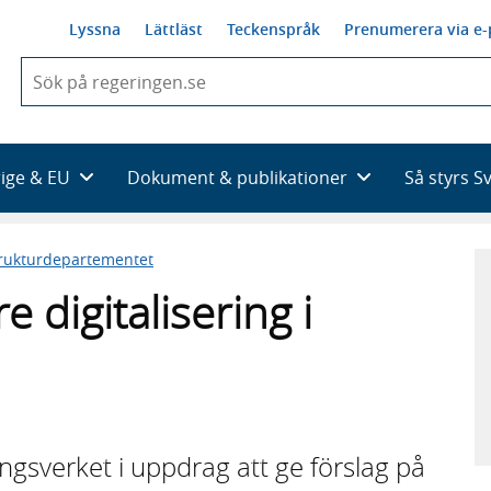
Lyssna
Lättläst
Teckenspråk
Prenumerera via e-
När
du
börjar
skriva
så
rige & EU
Dokument & publikationer
Så styrs S
framträder
en
lista
trukturdepartementet
med
sökförslag
 digitalisering i
gsverket i uppdrag att ge förslag på