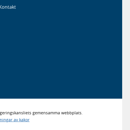
Kontakt
Regeringskansliets gemensamma webbplats.
lningar av kakor