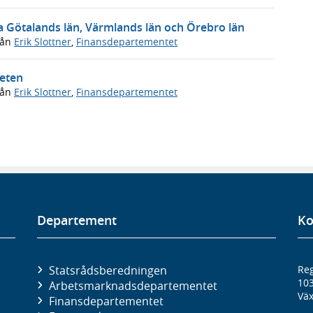
ra Götalands län, Värmlands län och Örebro län
rån
Erik Slottner
,
Finansdepartementet
heten
rån
Erik Slottner
,
Finansdepartementet
Departement
Ko
Statsrådsberedningen
Reg
10
Arbetsmarknads­departementet
Väx
Finans­departementet