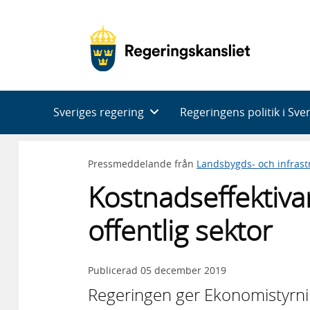
Huvudnavigering
Sveriges regering
Regeringens politik i Sve
Pressmeddelande från
Landsbygds- och infras
Kostnadseffektivare
offentlig sektor
Publicerad
05 december 2019
Regeringen ger Ekonomistyrnin