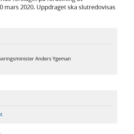
0 mars 2020. Uppdraget ska slutredovisas
liseringsminister Anders Ygeman
ebbplats,
ern webbplats,
 ny flik, extern webbplats,
- öppnar din e-postklient,
t