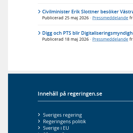
Civilminister Erik Slottner besöker Väst
Publicerad
25 maj 2026
·
Pressmeddelande
f
Digg och PTS blir Digitaliseringsmyndig
Publicerad
18 maj 2026
·
Pressmeddelande
f
Innehåll på regeringen.se
Sveriges regering
Regeringens politik
Sverige i EU