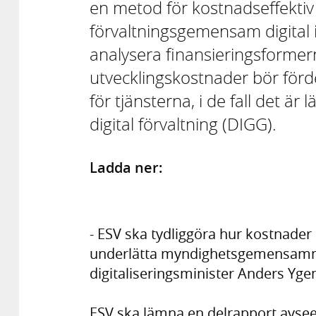
en metod för kostnadseffektiv 
förvaltningsgemensam digital i
analysera finansieringsformer
utvecklingskostnader bör förd
för tjänsterna, i de fall det är 
digital förvaltning (DIGG).
Ladda ner:
- ESV ska tydliggöra hur kostnade
underlätta myndighetsgemensamma 
digitaliseringsminister Anders Yg
ESV ska lämna en delrapport avsee