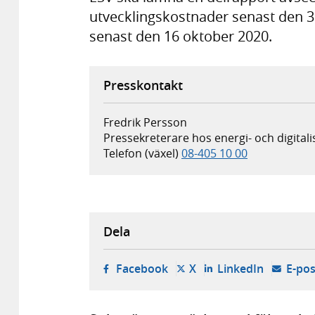
utvecklingskostnader senast den 3
senast den 16 oktober 2020.
Presskontakt
Fredrik Persson
Pressekreterare hos energi- och digita
Telefon (växel)
08-405 10 00
Dela
- öppnas i ny flik, extern w
- öppnas i ny flik, ext
- öppnas i
Facebook
X
LinkedIn
E-pos