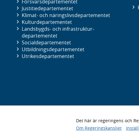
Försvars­departementet
Justitie­departementet
Klimat- och näringslivs­departementet
Kultur­departementet
Landsbygds- och infrastruktur­
departementet
Social­departementet
Utbildnings­departementet
Utrikes­departementet
Det här är regeringens och 
Om Regeringskansliet
Instäl