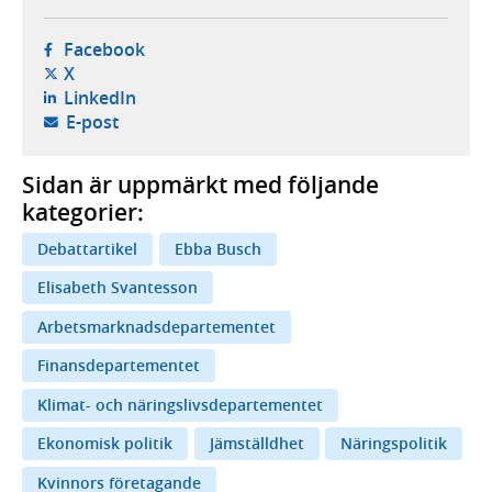
- öppnas i ny flik, extern webbplats,
Facebook
- öppnas i ny flik, extern webbplats,
X
- öppnas i ny flik, extern webbplats,
LinkedIn
- öppnar din e-postklient,
E-post
Sidan är uppmärkt med följande
kategorier:
Debattartikel
Ebba Busch
Elisabeth Svantesson
Arbetsmarknadsdepartementet
Finansdepartementet
Klimat- och näringslivsdepartementet
Ekonomisk politik
Jämställdhet
Näringspolitik
Kvinnors företagande