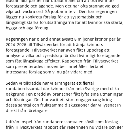
Nästan alla partier har uttalat målet om att öka kvinnors
företagande och ägande. Men det har ofta stannat vid god
vilja och vackra ord. Så jobbar inte vi. Den här regeringen
lägger nu konkreta förslag för att systematiskt och
långsiktigt stärka förutsättningarna för att kvinnor ska starta,
bygga och äga företag.
Regeringen har bland annat avsatt 8 miljoner kronor per år
2024–2026 till Tillväxtverket för att främja kvinnors
företagande. Tillväxtverket har även fått i uppdrag att
analysera vilka policyredskap för ökat kvinnligt företagande
som fått långsiktiga effekter. Rapporten från Tillväxtverket
som presenterades i november innehåller flertalet
intressanta förslag som vi nu går vidare med.
Sedan vi tillträdde har vi arrangerat ett flertal
rundabordssamtal där kvinnor från hela Sverige med olika
bakgrund i en bredd av branscher fått lyfta sina utmaningar
och lösningar. Det har varit ett stort engagemang kring
dessa samtal och fruktsamma diskussioner där vi lyssnat in
direkt från företagare.
Utifrån inspel från rundabordssamtalen såväl som förslag
från Tillväxtverkets rapport går regeringen nu vidare och ger