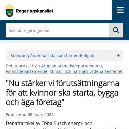
Me
När
Sö
du
börjar
skriva
så
framträder
Statsråd på denna sida som har entledigats
en
lista
Debattartikel från
Arbetsmarknadsdepartementet
,
med
Finansdepartementet
,
Klimat- och näringslivsdepartementet
sökförslag
"Nu stärker vi förutsättningarna
för att kvinnor ska starta, bygga
och äga företag"
Publicerad
08 mars 2024
Debattartikel av Ebba Busch energi- och