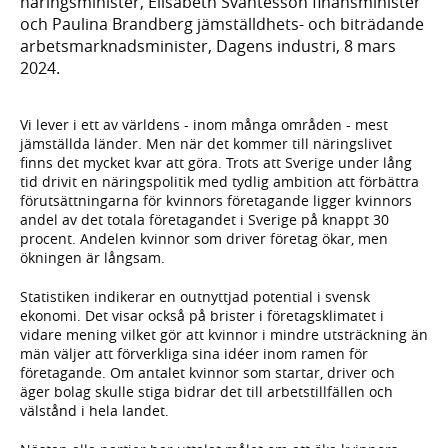
näringsminister, Elisabeth Svantesson finansminister
och Paulina Brandberg jämställdhets- och biträdande
arbetsmarknadsminister, Dagens industri, 8 mars
2024.
Vi lever i ett av världens - inom många områden - mest
jämställda länder. Men när det kommer till näringslivet
finns det mycket kvar att göra. Trots att Sverige under lång
tid drivit en näringspolitik med tydlig ambition att förbättra
förutsättningarna för kvinnors företagande ligger kvinnors
andel av det totala företagandet i Sverige på knappt 30
procent. Andelen kvinnor som driver företag ökar, men
ökningen är långsam.
Statistiken indikerar en outnyttjad potential i svensk
ekonomi. Det visar också på brister i företagsklimatet i
vidare mening vilket gör att kvinnor i mindre utsträckning än
män väljer att förverkliga sina idéer inom ramen för
företagande. Om antalet kvinnor som startar, driver och
äger bolag skulle stiga bidrar det till arbetstillfällen och
välstånd i hela landet.