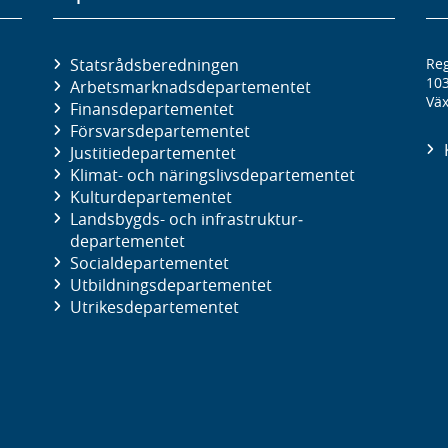
Statsrådsberedningen
Reg
10
Arbetsmarknads­departementet
Väx
Finans­departementet
Försvars­departementet
Justitie­departementet
Klimat- och näringslivs­departementet
Kultur­departementet
Landsbygds- och infrastruktur­
departementet
Social­departementet
Utbildnings­departementet
Utrikes­departementet