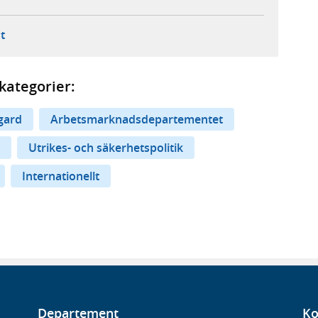
ebbplats,
ern webbplats,
 ny flik, extern webbplats,
- öppnar din e-postklient,
t
kategorier:
gard
Arbetsmarknadsdepartementet
Utrikes- och säkerhetspolitik
Internationellt
Departement
Ko