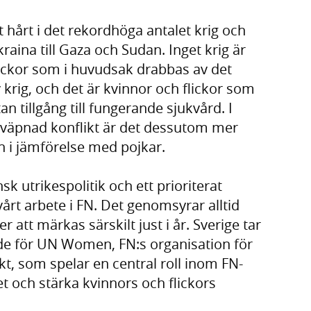
t hårt i det rekordhöga antalet krig och
raina till Gaza och Sudan. Inget krig är
lickor som i huvudsak drabbas av det
v krig, och det är kvinnor och flickor som
an tillgång till fungerande sjukvård. I
 väpnad konflikt är det dessutom mer
lan i jämförelse med pojkar.
sk utrikespolitik och ett prioriterat
årt arbete i FN. Det genomsyrar alltid
att märkas särskilt just i år. Sverige tar
de för UN Women, FN:s organisation för
t, som spelar en central roll inom FN-
t och stärka kvinnors och flickors