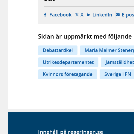
- öppnas i ny flik, extern w
- öppnas i ny flik, ext
- öppnas i
Facebook
X
LinkedIn
E-pos
Sidan är uppmärkt med följande 
Debattartikel
Maria Malmer Stener
Utrikesdepartementet
Jämställdhet
Kvinnors företagande
Sverige i FN
Innehåll på regeringen.se