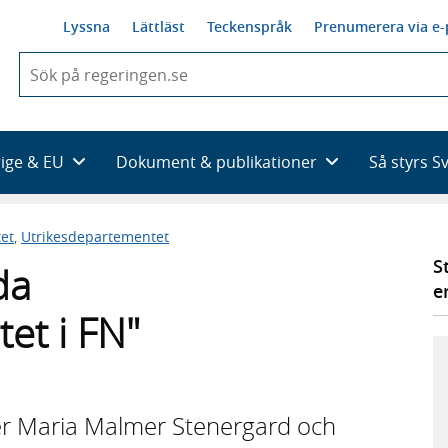
Lyssna
Lättläst
Teckenspråk
Prenumerera via e-
När
du
börjar
skriva
så
rige & EU
Dokument & publikationer
Så styrs S
framträder
en
lista
et
,
Utrikesdepartementet
med
sökförslag
S
da
e
et i FN"
ter Maria Malmer Stenergard och