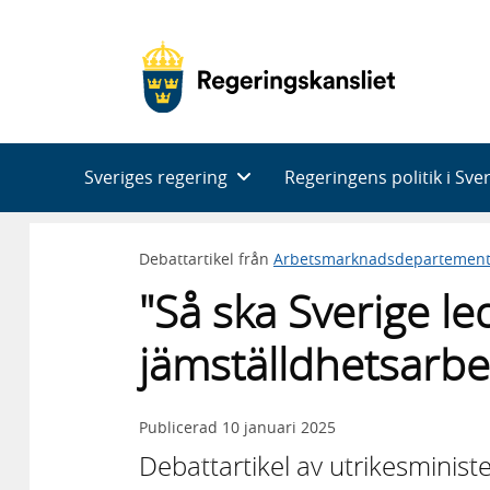
Huvudnavigering
Sveriges regering
Regeringens politik i Sve
Debattartikel från
Arbetsmarknadsdepartement
"Så ska Sverige le
jämställdhetsarbet
Publicerad
10 januari 2025
Debattartikel av utrikesminis