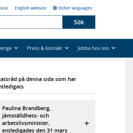
post
English website
Other languages
Sök
verige
Press & kontakt
Jobba hos oss
tatsråd på denna sida som har
ntledigats
Paulina Brandberg,
jämställdhets- och
arbetslivsminister,
entledigades den 31 mars