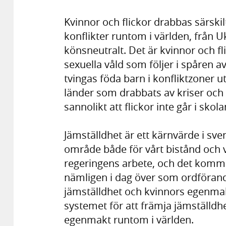
Kvinnor och flickor drabbas särskil
konflikter runtom i världen, från Uk
könsneutralt. Det är kvinnor och f
sexuella våld som följer i spåren a
tvingas föda barn i konfliktzoner ut
länder som drabbats av kriser och
sannolikt att flickor inte går i sko
Jämställdhet är ett kärnvärde i sven
område både för vårt bistånd och v
regeringens arbete, och det kommer 
nämligen i dag över som ordföran
jämställdhet och kvinnors egenmak
systemet för att främja jämställdhe
egenmakt runtom i världen.