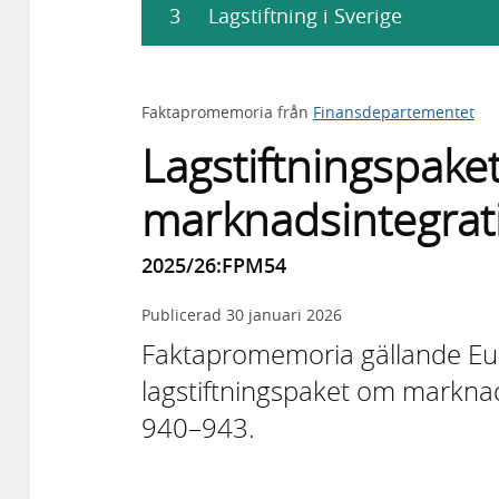
3
Lagstiftning i Sverige
Faktapromemoria från
Finansdepartementet
Lagstiftningspake
marknadsintegrati
2025/26:FPM54
Publicerad
30 januari 2026
Faktapromemoria gällande Eur
lagstiftningspaket om marknad
940–943.