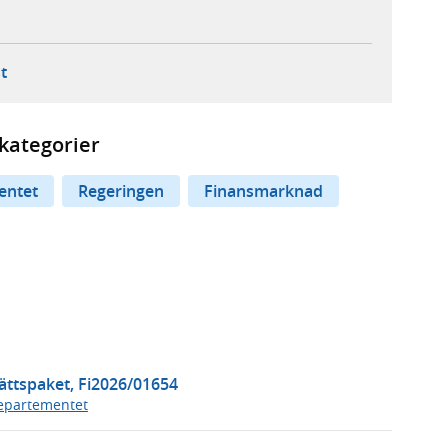
ebbplats,
ern webbplats,
 ny flik, extern webbplats,
- öppnar din e-postklient,
t
kategorier
entet
Regeringen
Finansmarknad
ttspaket, Fi2026/01654
epartementet