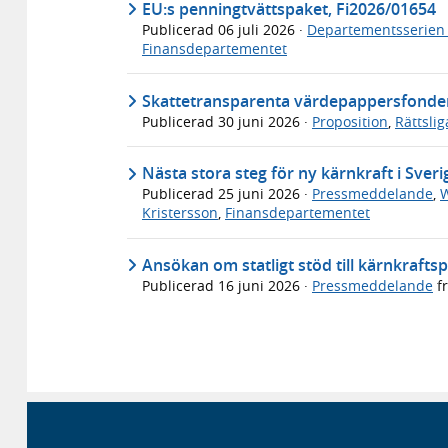
EU:s penningtvättspaket, Fi2026/01654
Publicerad
06 juli 2026
·
Departementsserien
Finansdepartementet
Skattetransparenta värdepappersfonder f
Publicerad
30 juni 2026
·
Proposition
,
Rättsli
Nästa stora steg för ny kärnkraft i Sveri
Publicerad
25 juni 2026
·
Pressmeddelande
,
W
Kristersson
,
Finansdepartementet
Ansökan om statligt stöd till kärnkraft
Publicerad
16 juni 2026
·
Pressmeddelande
f