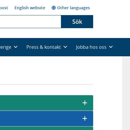
post
English website
Other languages
Sök
verige
Press & kontakt
Jobba hos oss