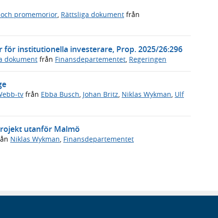
 och promemorior
,
Rättsliga dokument
från
ör institutionella investerare, Prop. 2025/26:296
ga dokument
från
Finansdepartementet
,
Regeringen
ge
ebb-tv
från
Ebba Busch
,
Johan Britz
,
Niklas Wykman
,
Ulf
sprojekt utanför Malmö
rån
Niklas Wykman
,
Finansdepartementet