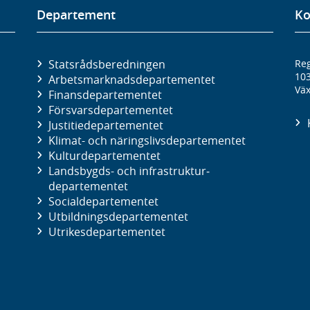
Departement
Ko
Statsrådsberedningen
Reg
10
Arbetsmarknads­departementet
Väx
Finans­departementet
Försvars­departementet
Justitie­departementet
Klimat- och näringslivs­departementet
Kultur­departementet
Landsbygds- och infrastruktur­
departementet
Social­departementet
Utbildnings­departementet
Utrikes­departementet