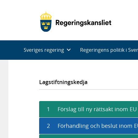
Huvudnavigering
Sveriges regering
Regeringens politik i Sve
Lagstiftningskedja
1
Förslag till ny rättsakt inom EU
2
Förhandling och beslut inom 