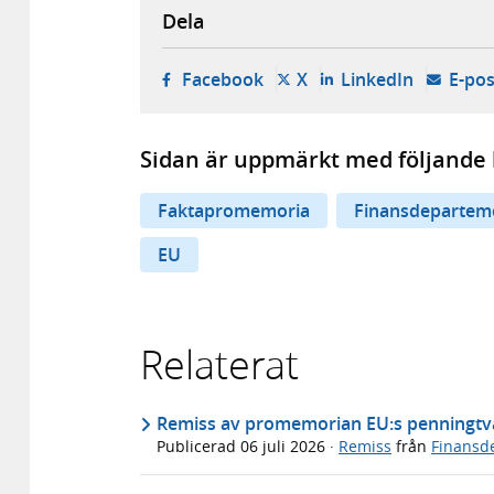
Dela
- öppnas i ny flik, extern w
- öppnas i ny flik, ext
- öppnas i
Facebook
X
LinkedIn
E-pos
Sidan är uppmärkt med följande 
Faktapromemoria
Finansdepartem
EU
Relaterat
Remiss av promemorian EU:s penningtvä
Publicerad
06 juli 2026
·
Remiss
från
Finansd