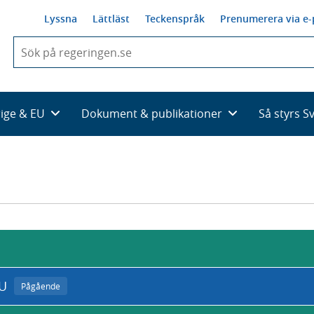
Lyssna
Lättläst
Teckenspråk
Prenumerera via e-
När
du
börjar
skriva
så
rige & EU
Dokument & publikationer
Så styrs S
framträder
en
lista
med
sökförslag
EU
Pågående