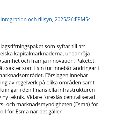
ntegration och tillsyn, 2025/26:FPM54
gstiftningspaket som syftar till att
eiska kapitalmarknaderna, undanröja
ksamhet och främja innovation. Paketet
ttsakter som i sin tur innebär ändringar i
ansmarknadsområdet. Förslagen innebär
ring av regelverk på olika områden samt
ningar i den finansiella infrastrukturen
v ny teknik. Vidare föreslås centraliserad
ers- och marknadsmyndigheten (Esma) för
roll för Esma när det gäller