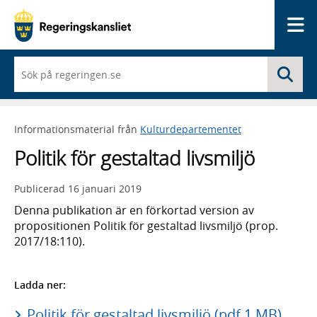
Me
När
Sö
du
börjar
skriva
så
Informationsmaterial från
Kulturdepartementet
framträder
en
Politik för gestaltad livsmiljö
lista
med
sökförslag
Publicerad
16 januari 2019
Denna publikation är en förkortad version av
propositionen Politik för gestaltad livsmiljö (prop.
2017/18:110).
Ladda ner:
Politik för gestaltad livsmiljö (pdf 1 MB)