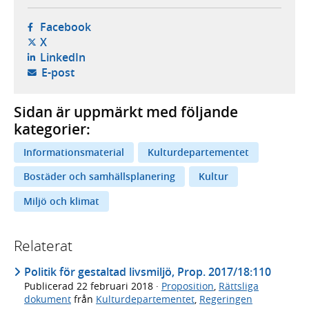
- öppnas i ny flik, extern webbplats,
Facebook
- öppnas i ny flik, extern webbplats,
X
- öppnas i ny flik, extern webbplats,
LinkedIn
- öppnar din e-postklient,
E-post
Sidan är uppmärkt med följande
kategorier:
Informationsmaterial
Kulturdepartementet
Bostäder och samhällsplanering
Kultur
Miljö och klimat
Relaterat
Politik för gestaltad livsmiljö, Prop. 2017/18:110
Publicerad
22 februari 2018
·
Proposition
,
Rättsliga
dokument
från
Kulturdepartementet
,
Regeringen