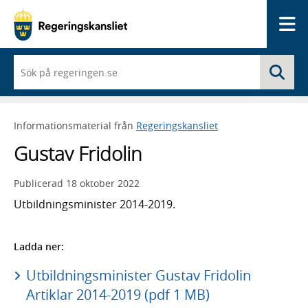
Me
När
Sö
du
börjar
skriva
så
Informationsmaterial från
Regeringskansliet
framträder
en
Gustav Fridolin
lista
med
sökförslag
Publicerad
18 oktober 2022
Utbildningsminister 2014-2019.
Ladda ner:
Utbildningsminister Gustav Fridolin
Artiklar 2014-2019 (pdf 1 MB)