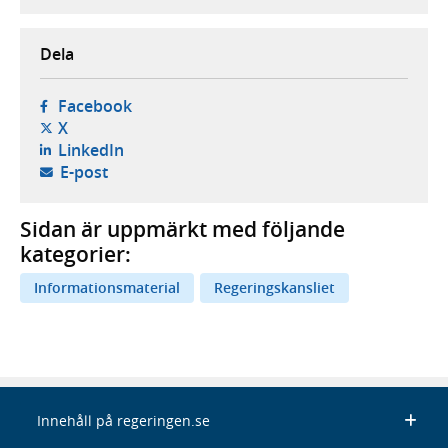
Dela
- öppnas i ny flik, extern webbplats,
Facebook
- öppnas i ny flik, extern webbplats,
X
- öppnas i ny flik, extern webbplats,
LinkedIn
- öppnar din e-postklient,
E-post
Sidan är uppmärkt med följande
kategorier:
Informationsmaterial
Regeringskansliet
Innehåll på regeringen.se