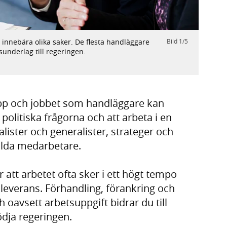
 innebära olika saker. De flesta handläggare
Bild
1
/
5
Andr
sunderlag till regeringen.
Foto:
pp och jobbet som handläggare kan
olitiska frågorna och att arbeta i en
lister och generalister, strateger och
llda medarbetare.
att arbetet ofta sker i ett högt tempo
everans. Förhandling, förankring och
oavsett arbetsuppgift bidrar du till
ödja regeringen.