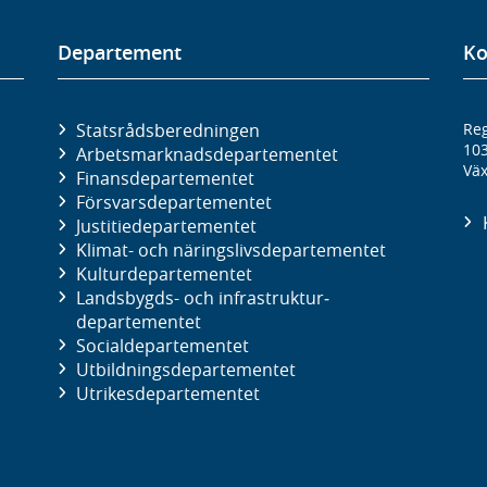
Departement
Ko
Statsrådsberedningen
Reg
10
Arbetsmarknads­departementet
Väx
Finans­departementet
Försvars­departementet
Justitie­departementet
Klimat- och näringslivs­departementet
Kultur­departementet
Landsbygds- och infrastruktur­
departementet
Social­departementet
Utbildnings­departementet
Utrikes­departementet