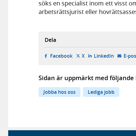
söks en specialist inom ett visst 
arbetsrättsjurist eller hovrättsasse
Dela
- öppnas i ny flik, extern w
- öppnas i ny flik, ext
- öppnas i
Facebook
X
LinkedIn
E-pos
Sidan är uppmärkt med följande 
Jobba hos oss
Lediga jobb