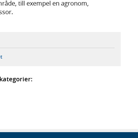
område, till exempel en agronom,
ssor.
ebbplats,
ern webbplats,
 ny flik, extern webbplats,
- öppnar din e-postklient,
t
kategorier: