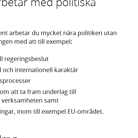
betar med politiska
t arbetar du mycket nära politiken utan
ingen med att till exempel:
ll regeringsbeslut
l och internationell karaktär
ngsprocesser
om att ta fram underlag till
pp verksamheten samt
dlingar, inom till exempel EU-området.