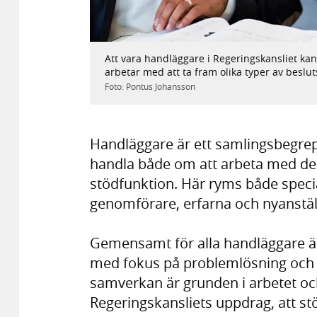
Bild
1
/
5
Att vara handläggare i Regeringskansliet kan
arbetar med att ta fram olika typer av beslut
Foto: Pontus Johansson
Handläggare är ett samlingsbegre
handla både om att arbeta med de p
stödfunktion. Här ryms både specia
genomförare, erfarna och nyanstä
Gemensamt för alla handläggare är 
med fokus på problemlösning och l
samverkan är grunden i arbetet och 
Regeringskansliets uppdrag, att st