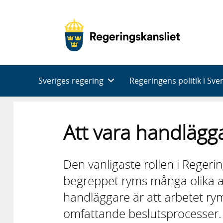
Huvudnavigering
Sveriges regering
Regeringens politik i Sve
Att vara handlägg
Den vanligaste rollen i Regeri
begreppet ryms många olika a
handläggare är att arbetet r
omfattande beslutsprocesser.