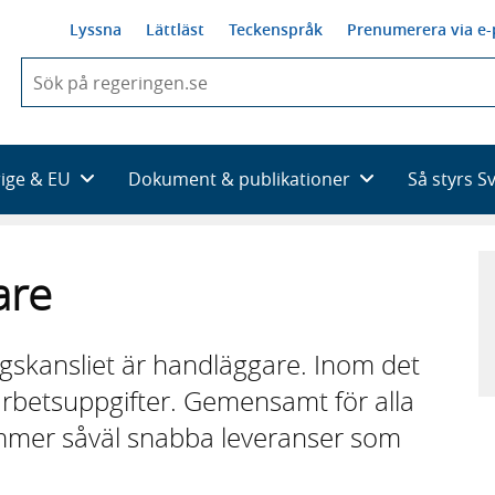
Lyssna
Lättläst
Teckenspråk
Prenumerera via e-
När
du
börjar
skriva
så
rige & EU
Dokument & publikationer
Så styrs S
framträder
en
lista
med
are
sökförslag
ngskansliet är handläggare. Inom det
rbetsuppgifter. Gemensamt för alla
ymmer såväl snabba leveranser som