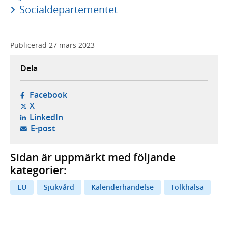
Socialdepartementet
Publicerad
27 mars 2023
Dela
- öppnas i ny flik, extern webbplats,
Facebook
- öppnas i ny flik, extern webbplats,
X
- öppnas i ny flik, extern webbplats,
LinkedIn
- öppnar din e-postklient,
E-post
Sidan är uppmärkt med följande
kategorier:
EU
Sjukvård
Kalenderhändelse
Folkhälsa