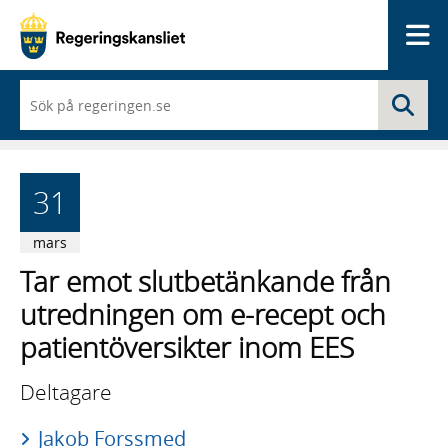
Me
När
Sö
du
börjar
skriva
så
framträder
31
en
lista
med
mars
sökförslag
Tar emot slutbetänkande från
utredningen om e-recept och
patientöversikter inom EES
Deltagare
Jakob Forssmed