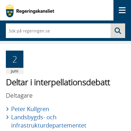
Me
När
Sö
du
börjar
skriva
så
framträder
2
en
lista
med
juni
sökförslag
Deltar i interpellationsdebatt
Deltagare
Peter Kullgren
Landsbygds- och
infrastrukturdepartementet