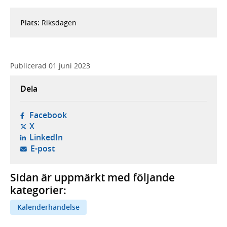
Plats:
Riksdagen
Publicerad
01 juni 2023
Dela
- öppnas i ny flik, extern webbplats,
Facebook
- öppnas i ny flik, extern webbplats,
X
- öppnas i ny flik, extern webbplats,
LinkedIn
- öppnar din e-postklient,
E-post
Sidan är uppmärkt med följande
kategorier:
Kalenderhändelse