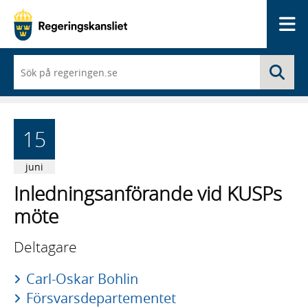
Me
När
Sö
du
börjar
skriva
så
framträder
15
en
lista
med
juni
sökförslag
Inledningsanförande vid KUSPs
möte
Deltagare
Carl-Oskar Bohlin
Försvarsdepartementet