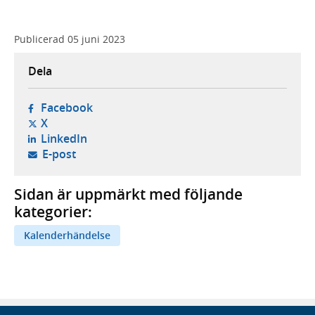
Publicerad
05 juni 2023
Dela
- öppnas i ny flik, extern webbplats,
Facebook
- öppnas i ny flik, extern webbplats,
X
- öppnas i ny flik, extern webbplats,
LinkedIn
- öppnar din e-postklient,
E-post
Sidan är uppmärkt med följande
kategorier:
Kalenderhändelse