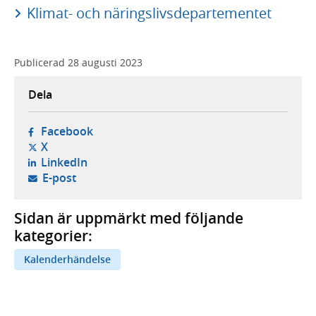
Klimat- och näringslivsdepartementet
Publicerad
28 augusti 2023
Dela
- öppnas i ny flik, extern webbplats,
Facebook
- öppnas i ny flik, extern webbplats,
X
- öppnas i ny flik, extern webbplats,
LinkedIn
- öppnar din e-postklient,
E-post
Sidan är uppmärkt med följande
kategorier:
Kalenderhändelse