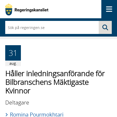
Me
När
Sö
du
börjar
skriva
så
framträder
31
en
lista
med
aug.
sökförslag
Håller inledningsanförande för
Bilbranschens Mäktigaste
Kvinnor
Deltagare
Romina Pourmokhtari