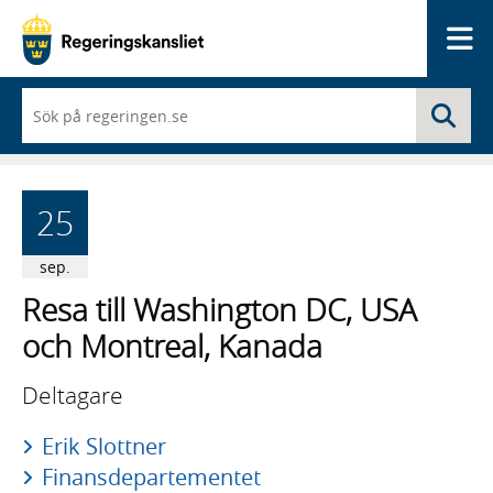
Me
När
Sö
du
börjar
skriva
så
framträder
25
en
lista
med
sep.
sökförslag
Resa till Washington DC, USA
och Montreal, Kanada
Deltagare
Erik Slottner
Finansdepartementet