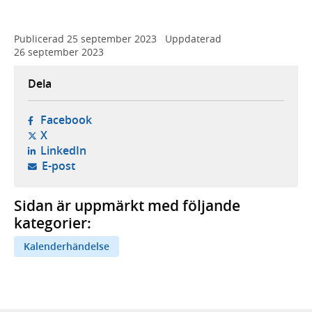
Publicerad
25 september 2023
Uppdaterad
26 september 2023
Dela
- öppnas i ny flik, extern webbplats,
Facebook
- öppnas i ny flik, extern webbplats,
X
- öppnas i ny flik, extern webbplats,
LinkedIn
- öppnar din e-postklient,
E-post
Sidan är uppmärkt med följande
kategorier:
Kalenderhändelse