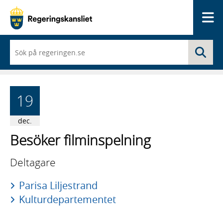
Me
När
Sö
du
börjar
skriva
så
framträder
19
en
lista
med
dec.
sökförslag
Besöker filminspelning
Deltagare
Parisa Liljestrand
Kulturdepartementet