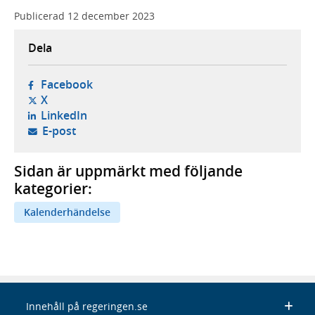
Publicerad
12 december 2023
Dela
- öppnas i ny flik, extern webbplats,
Facebook
- öppnas i ny flik, extern webbplats,
X
- öppnas i ny flik, extern webbplats,
LinkedIn
- öppnar din e-postklient,
E-post
Sidan är uppmärkt med följande
kategorier:
Kalenderhändelse
Innehåll på regeringen.se