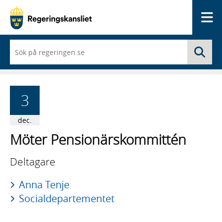
Me
När
Sö
du
börjar
skriva
så
framträder
3
en
lista
med
dec.
sökförslag
Möter Pensionärskommittén
Deltagare
Anna Tenje
Socialdepartementet