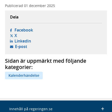
Publicerad
01 december 2025
Dela
- öppnas i ny flik, extern webbplats,
Facebook
- öppnas i ny flik, extern webbplats,
X
- öppnas i ny flik, extern webbplats,
LinkedIn
- öppnar din e-postklient,
E-post
Sidan är uppmärkt med följande
kategorier:
Kalenderhändelse
Innehåll på regeringen.se