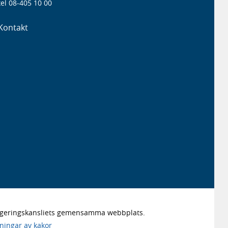
el 08-405 10 00
Kontakt
Regeringskansliets gemensamma webbplats.
lningar av kakor