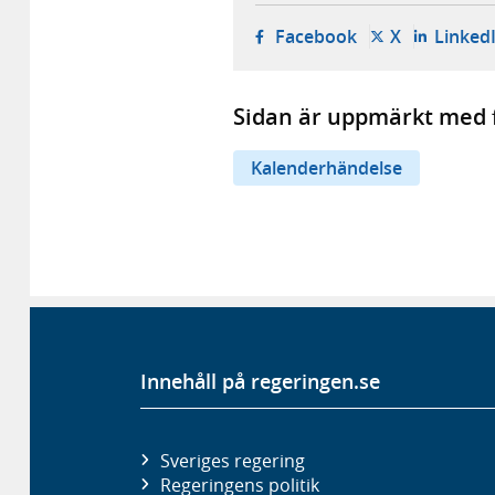
- öppnas i ny fli
- öppnas i 
Facebook
X
Linked
Sidan är uppmärkt med f
Kalenderhändelse
Innehåll på regeringen.se
Sveriges regering
Regeringens politik