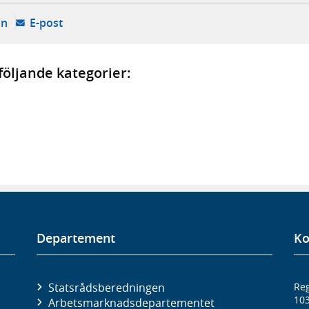
k, extern webbplats,
ny flik, extern webbplats,
- öppnas i ny flik, extern webbplats,
- öppnar din e-postklient,
In
E-post
öljande kategorier:
Departement
Ko
Statsrådsberedningen
Reg
10
Arbetsmarknads­departementet