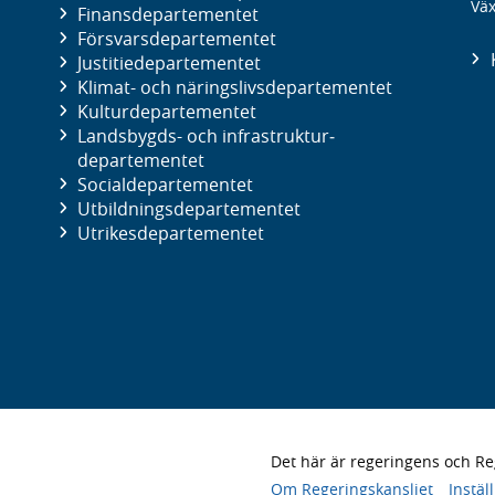
Väx
Finans­departementet
Försvars­departementet
Justitie­departementet
Klimat- och näringslivs­departementet
Kultur­departementet
Landsbygds- och infrastruktur­
departementet
Social­departementet
Utbildnings­departementet
Utrikes­departementet
Det här är regeringens och 
Om Regeringskansliet
Instäl