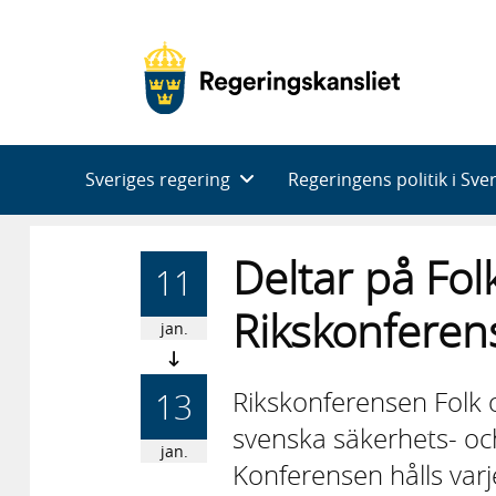
Huvudnavigering
Sveriges regering
Regeringens politik i Sve
Deltar på Fol
11
Rikskonferen
jan.
Till
Rikskonferensen Folk o
13
svenska säkerhets- oc
jan.
Konferensen hålls varje