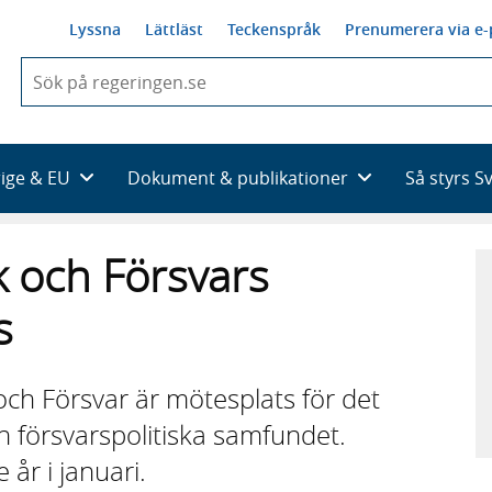
Lyssna
Lättläst
Teckenspråk
Prenumerera via e-
När
du
börjar
skriva
så
rige & EU
Dokument & publikationer
Så styrs S
framträder
en
lista
k och Försvars
med
sökförslag
s
ch Försvar är mötesplats för det
h försvarspolitiska samfundet.
 år i januari.