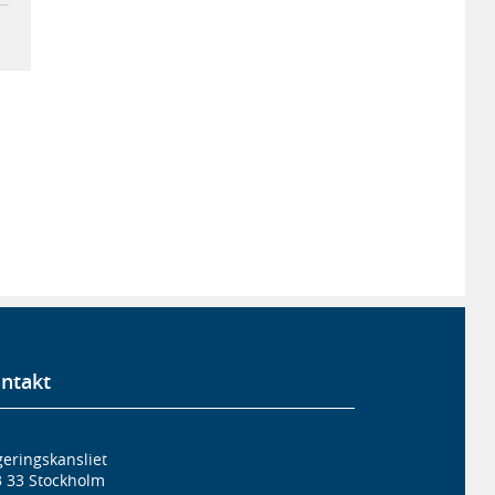
ntakt
eringskansliet
3 33 Stockholm