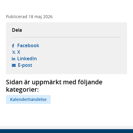
Publicerad
18 maj 2026
Dela
- öppnas i ny flik, extern webbplats,
Facebook
- öppnas i ny flik, extern webbplats,
X
- öppnas i ny flik, extern webbplats,
LinkedIn
- öppnar din e-postklient,
E-post
Sidan är uppmärkt med följande
kategorier:
Kalenderhändelse