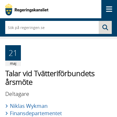
Me
När
Sö
du
börjar
skriva
så
framträder
21
en
lista
med
maj
sökförslag
Talar vid Tvätteriförbundets
årsmöte
Deltagare
Niklas Wykman
Finansdepartementet