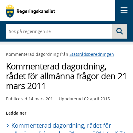
Me
När
Sö
du
börjar
skriva
så
Kommenterad dagordning från
Statsrådsberedningen
framträder
en
Kommenterad dagordning,
lista
med
rådet för allmänna frågor den 21
sökförslag
mars 2011
Publicerad
14 mars 2011
Uppdaterad
02 april 2015
Ladda ner:
Kommenterad dagordning, rådet för