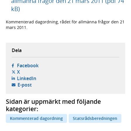
allmänna frågor den 21 mars 2011 (pdf 74
kB)
Kommenterad dagordning, rådet för allmänna frågor den 21
mars 2011.
Dela
- öppnas i ny flik, extern webbplats,
Facebook
- öppnas i ny flik, extern webbplats,
X
- öppnas i ny flik, extern webbplats,
LinkedIn
- öppnar din e-postklient,
E-post
Sidan är uppmärkt med följande
kategorier:
Kommenterad dagordning
Statsrådsberedningen