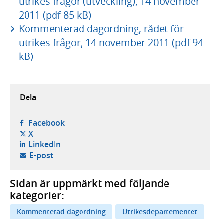
utrikes frågor (utveckling), 14 november
2011 (pdf 85 kB)
Kommenterad dagordning, rådet för
utrikes frågor, 14 november 2011 (pdf 94
kB)
Dela
- öppnas i ny flik, extern webbplats,
Facebook
- öppnas i ny flik, extern webbplats,
X
- öppnas i ny flik, extern webbplats,
LinkedIn
- öppnar din e-postklient,
E-post
Sidan är uppmärkt med följande
kategorier:
Kommenterad dagordning
Utrikesdepartementet