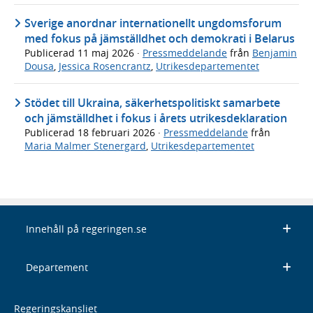
Sverige anordnar internationellt ungdomsforum
med fokus på jämställdhet och demokrati i Belarus
Publicerad
11 maj 2026
·
Pressmeddelande
från
Benjamin
Dousa
,
Jessica Rosencrantz
,
Utrikesdepartementet
Stödet till Ukraina, säkerhetspolitiskt samarbete
och jämställdhet i fokus i årets utrikesdeklaration
Publicerad
18 februari 2026
·
Pressmeddelande
från
Maria Malmer Stenergard
,
Utrikesdepartementet
Innehåll på regeringen.se
Departement
Regeringskansliet