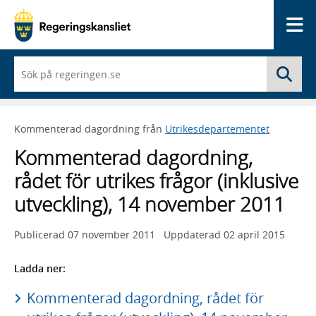
Me
När
Sö
du
börjar
skriva
så
Kommenterad dagordning från
Utrikesdepartementet
framträder
en
Kommenterad dagordning,
lista
med
rådet för utrikes frågor (inklusive
sökförslag
utveckling), 14 november 2011
Publicerad
07 november 2011
Uppdaterad
02 april 2015
Ladda ner:
Kommenterad dagordning, rådet för